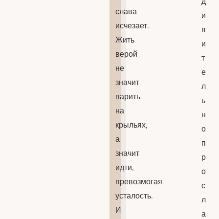
д
слава
и
исчезает.
в
Жить
и
верой
т
не
е
значит
л
парить
ь
на
н
крыльях,
о
а
п
значит
р
идти,
о
превозмогая
с
усталость.
л
И
а