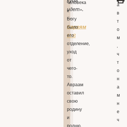
куда
человека
а
идет».
к
в
—
Богу
т
Евреям
было
о
его
11:8
м
отделение,
,
уход
ч
от
т
чего-
о
то.
н
Авраам
а
оставил
м
свою
н
родину
е
и
ч
родню.