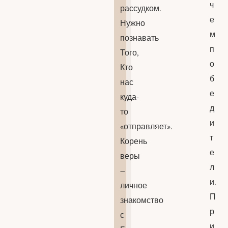
ч
рассудком.
е
Нужно
м
познавать
п
Того,
о
Кто
б
нас
е
куда-
д
то
и
«отправляет».
т
Корень
е
веры
л
–
и.
личное
П
знакомство
р
с
и