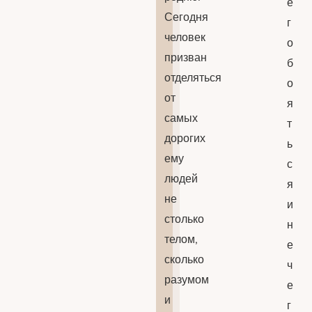
е
Сегодня
г
человек
о
призван
б
отделяться
о
от
я
самых
т
дорогих
ь
ему
с
людей
я
не
и
столько
н
телом,
е
сколько
ч
разумом
е
и
г