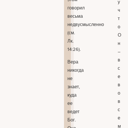
у
говорил
ч
весьма
т
недвусмысленно
о
(см.
О
Лк.
н
14:26).
–
в
Вера
с
никогда
е
не
в
знает,
о
куда
в
ее
с
ведет
е
Бог.
м
Она