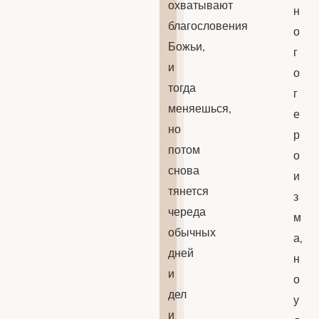
охватывают
н
благословения
о
Божьи,
г
и
о
тогда
г
меняешься,
е
но
р
потом
о
снова
и
тянется
з
череда
м
обычных
а,
дней
н
и
о
дел
у
и