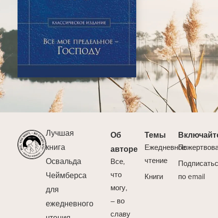
Лучшая
Об
Темы
Включайт
книга
Ежедневное
Пожертвов
авторе
Освальда
чтение
Все,
Подписать
Чеймберса
что
Книги
по email
могу,
для
– во
ежедневного
славу
чтения