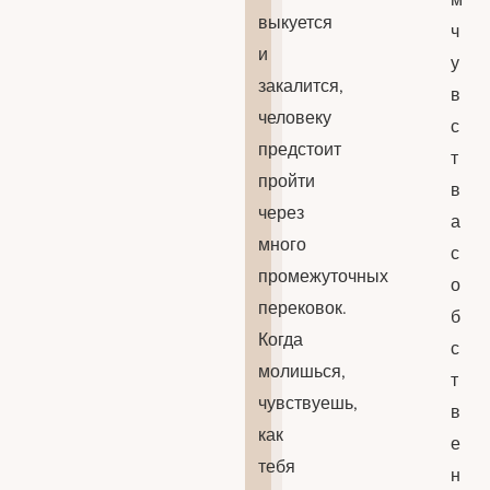
выкуется
ч
и
у
закалится,
в
человеку
с
предстоит
т
пройти
в
через
а
много
с
промежуточных
о
перековок.
б
Когда
с
молишься,
т
чувствуешь,
в
как
е
тебя
н