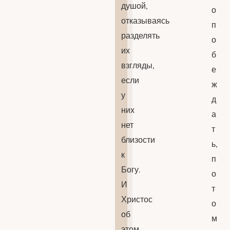
душой,
о
отказываясь
п
разделять
о
их
б
взгляды,
е
если
ж
у
д
них
а
нет
т
близости
ь,
к
п
Богу.
о
И
т
Христос
о
об
м
этом