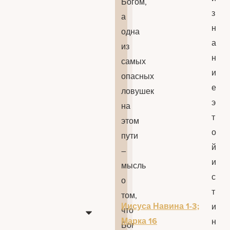
Богом,
з
а
н
одна
а
из
н
самых
и
опасных
е
ловушек
э
на
т
этом
о
пути
й
–
и
мысль
с
о
т
том,
Иисуса Навина 1-3;
и
что
Марка 16
н
Бог