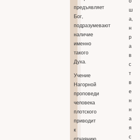
о
предъявляет
ш
Бог,
а,
подразумевают
н
наличие
р
именно
а
такого
в
Духа.
с
т
Учение
в
Нагорной
е
проповеди
н
человека
н
плотского
а
приводит
я
к
с
отчаянию