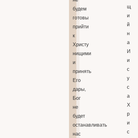
щ
будем
и
готовы
й
прийти
н
к
а
Христу
И
нищими
и
и
с
принять
у
Его
с
дары,
а
Бог
Х
не
р
будет
и
останавливать
с
нас