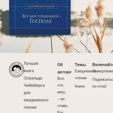
Лучшая
Об
Темы
Включайт
книга
Ежедневное
Пожертвов
авторе
Освальда
чтение
Все,
Подписать
Чеймберса
что
Книги
по email
могу,
для
– во
ежедневного
славу
чтения
Его