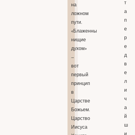
т
на
а
ложном
п
пути.
е
«Блаженны
р
нищие
е
духом»
д
–
в
вот
е
первый
л
принцип
и
в
ч
Царстве
а
Божьем.
й
Царство
ш
Иисуса
и