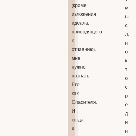
(кроме
м
изложения
ы
идеала,
с
приводящего
л,
к
н
отчаянию),
о
мне
к
нужно
т
познать
о
Его
с
как
р
Спасителя.
е
И
д
когда
и
я
н