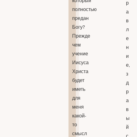
который
р
полностью
а
предан
в
Богу?
л
Прежде
е
чем
н
учение
и
Иисуса
е,
Христа
з
будет
д
иметь
р
для
а
меня
в
какой-
ы
то
й
смысл
с