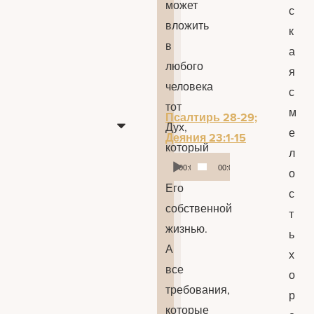
может
с
вложить
к
в
а
любого
я
человека
с
тот
м
Псалтирь 28-29;
Дух,
е
Деяния 23:1-15
который
л
Аудиоплеер
управлял
00:00
00:00
о
Его
с
собственной
т
жизнью.
ь
А
х
все
о
требования,
р
которые