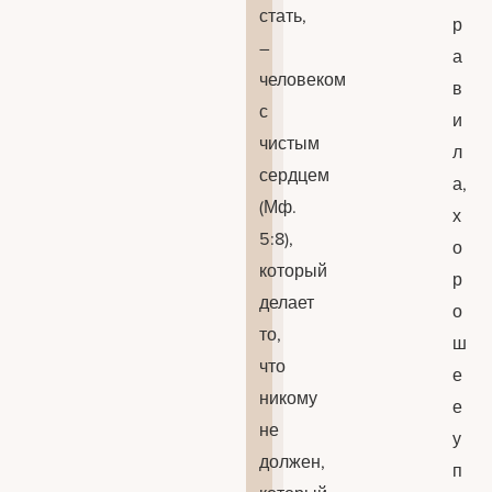
стать,
р
–
а
человеком
в
с
и
чистым
л
сердцем
а,
(Мф.
х
5:8),
о
который
р
делает
о
то,
ш
что
е
никому
е
не
у
должен,
п