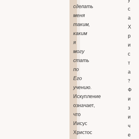
сделать
с
меня
а
таким,
Х
каким
р
я
и
могу
с
стать
т
по
а
Его
?
учению
.
Ф
Искупление
и
означает,
з
что
и
Иисус
ч
Христос
е