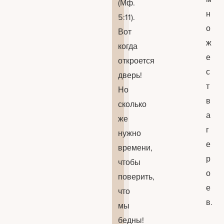
(Мф.
н
5:11).
о
Вот
ж
когда
е
откроется
с
дверь!
т
Но
в
сколько
а
же
г
нужно
е
времени,
р
чтобы
о
поверить,
е
что
в.
мы
бедны!