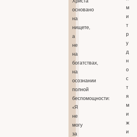
Христа
м
основано
и
на
т
нищете,
р
а
у
не
д
на
н
богатствах,
о
на
с
осознании
т
полной
я
беспомощности:
м
«Я
и
не
ж
могу
и
за