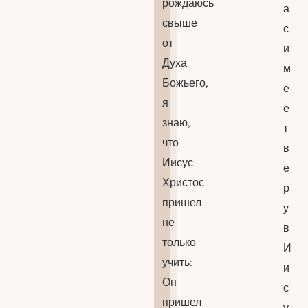
рождаюсь
а
свыше
с
от
и
Духа
м
Божьего,
е
я
е
знаю,
т
что
в
Иисус
е
Христос
р
пришел
у
не
в
только
И
учить:
и
Он
с
пришел
у