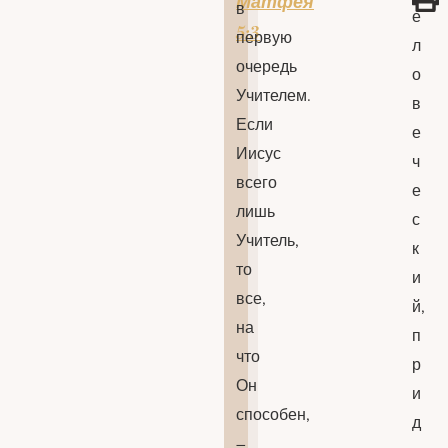
Матфея
в
е
5:3
первую
л
очередь
о
Учителем.
в
Если
е
Иисус
ч
всего
е
лишь
с
Учитель,
к
то
и
все,
й,
на
п
что
р
Он
и
способен,
д
–