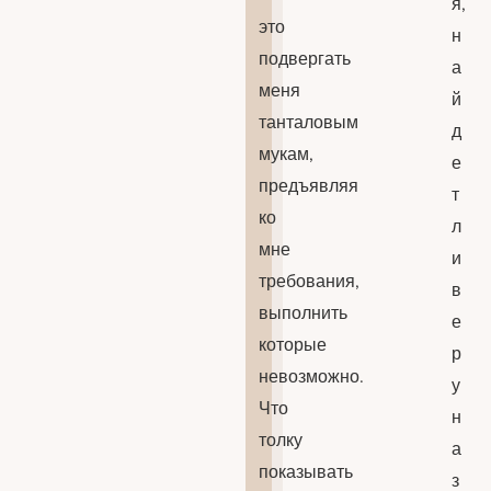
я,
это
н
подвергать
а
меня
й
танталовым
д
мукам,
е
предъявляя
т
ко
л
мне
и
требования,
в
выполнить
е
которые
р
невозможно.
у
Что
н
толку
а
показывать
з