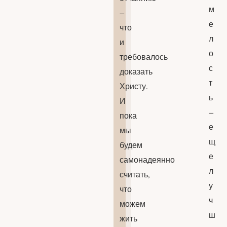
м
–
е
что
л
и
о
требовалось
с
доказать
т
Христу.
ь
И
–
пока
е
мы
щ
будем
е
самонадеянно
л
считать,
у
что
ч
можем
ш
жить