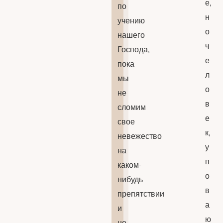
е,
по
н
учению
о
нашего
ч
Господа,
е
пока
л
мы
о
не
в
сломим
е
свое
к,
невежество
у
на
п
каком-
о
нибудь
в
препятствии
а
и
ю
не