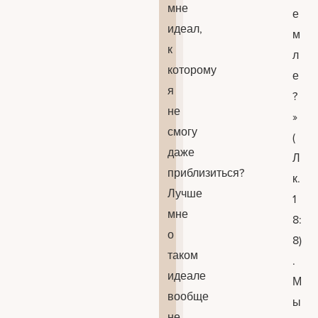
мне
е
идеал,
м
к
л
которому
е
я
?
не
»
смогу
(
даже
Л
приблизиться?
к.
Лучше
1
мне
8:
о
8)
таком
.
идеале
М
вообще
ы
не