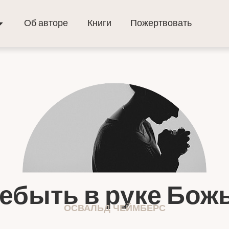
Об авторе
Книги
Пожертвовать
ебыть в руке Бож
ОСВАЛЬД ЧЕЙМБЕРС