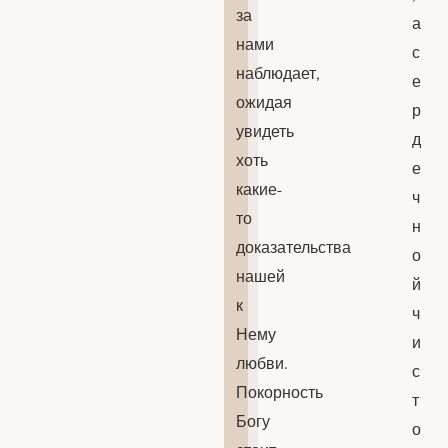
за
а
нами
с
наблюдает,
е
ожидая
р
увидеть
д
хоть
е
какие-
ч
то
н
доказательства
о
нашей
й
к
ч
Нему
и
любви.
с
Покорность
т
Богу
о