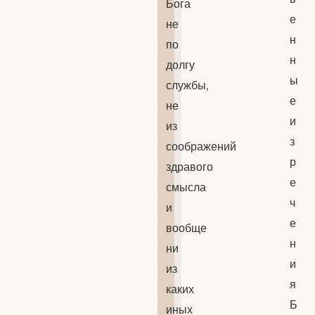
Бога
е
не
н
по
н
долгу
ы
службы,
е
не
и
из
з
соображений
р
здравого
е
смысла
ч
и
е
вообще
н
ни
и
из
я
каких
Б
иных