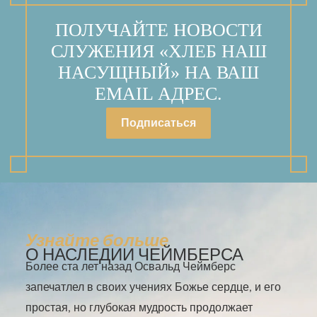
ПОЛУЧАЙТЕ НОВОСТИ
СЛУЖЕНИЯ «ХЛЕБ НАШ
НАСУЩНЫЙ» НА ВАШ
EMAIL АДРЕС.
Подписаться
Узнайте больше
О НАСЛЕДИИ ЧЕЙМБЕРСА
Более ста лет назад Освальд Чеймберс
запечатлел в своих учениях Божье сердце, и его
простая, но глубокая мудрость продолжает