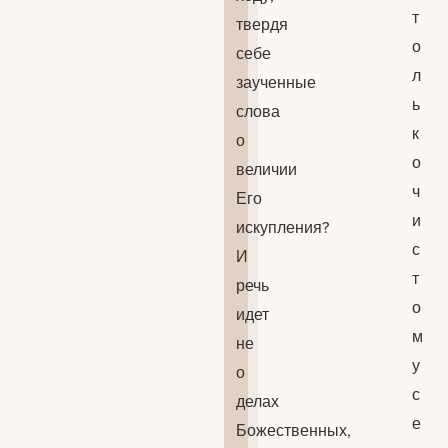
т
твердя
о
себе
л
заученные
ь
слова
к
о
о
величии
ч
Его
и
искупления?
с
И
т
речь
о
идет
м
не
у
о
с
делах
е
Божественных,