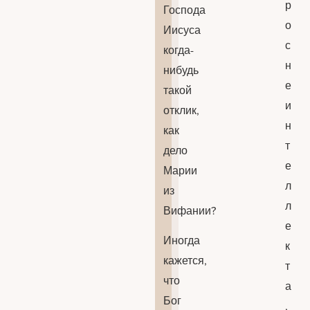
р
Господа
о
Иисуса
с
когда-
н
нибудь
е
такой
и
отклик,
н
как
т
дело
е
Марии
л
из
л
Вифании?
е
Иногда
к
кажется,
т
что
а
Бог
,