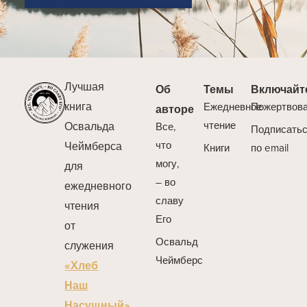
Лучшая
Об
Темы
Включайт
книга
Ежедневное
Пожертвов
авторе
Освальда
чтение
Все,
Подписать
Чеймберса
что
Книги
по email
могу,
для
– во
ежедневного
славу
чтения
Его
от
Освальд
служения
Чеймберс
«Хлеб
Наш
Насущный».