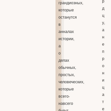
р
грандиозных,
д
которые
ц
останутся
у,
в
а
анналах
н
истории,
е
а
п
о
р
делах
о
обычных,
н
простых,
и
человеческих,
ц
которые
а
всего-
т
навсего
е
будут