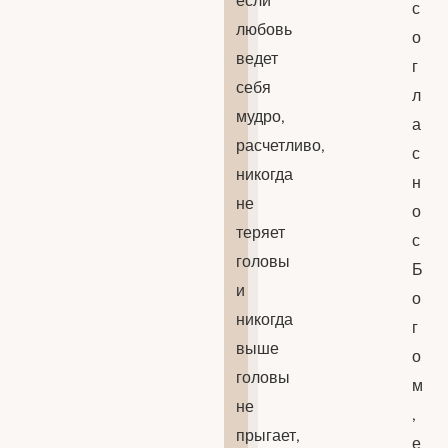
если
с
любовь
о
ведет
г
себя
л
мудро,
а
расчетливо,
с
никогда
н
не
о
теряет
с
головы
Б
и
о
никогда
г
выше
о
головы
м
не
,
прыгает,
е