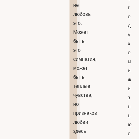
не
г
любовь
о
это.
д
Может
у
быть,
х
это
о
симпатия,
м
может
и
быть,
ж
теплые
и
чувства,
з
но
н
признаков
ь
любви
ю
здесь
с