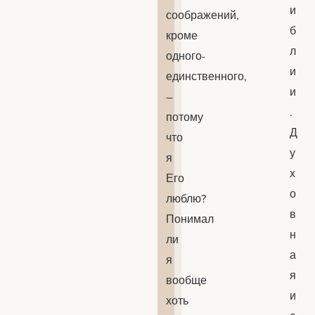
и
соображений,
б
кроме
л
одного-
и
единственного,
и
–
.
потому
Д
что
у
я
х
Его
о
люблю?
в
Понимал
н
ли
а
я
я
вообще
и
хоть