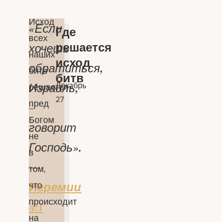
Исход
«Если
Где
всех
решается
хочешь
наших
исход
обратиться,
битв
битв
Израиль,
Декабрь
решается
27
пред
–
Богом
говорит
не
Господь».
в
—
том,
что
Иеремии
происходит
4:1
на