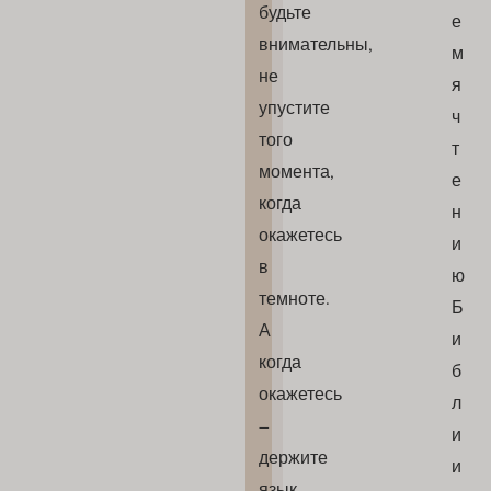
будьте
е
внимательны,
м
не
я
упустите
ч
того
т
момента,
е
когда
н
окажетесь
и
в
ю
темноте.
Б
А
и
когда
б
окажетесь
л
–
и
держите
и
язык