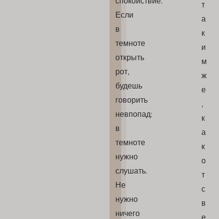
спокойствие.
т
Если
а
в
к
темноте
и
открыть
м
рот,
ж
будешь
е
говорить
,
невпопад:
к
в
а
темноте
к
нужно
о
слушать.
т
Не
с
нужно
в
ничего
е