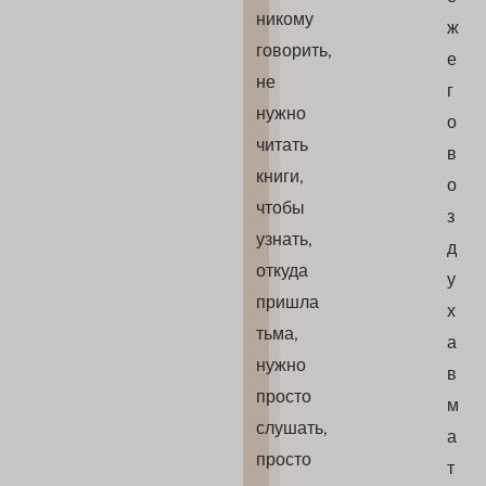
никому
ж
говорить,
е
не
г
нужно
о
читать
в
книги,
о
чтобы
з
узнать,
д
откуда
у
пришла
х
тьма,
а
нужно
в
просто
м
слушать,
а
просто
т