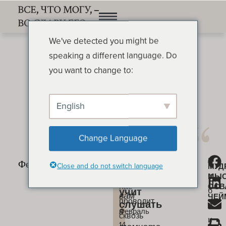
We've detected you might be
speaking a different language. Do
you want to change to:
English
Как Бог учит слушать
ОСВАЛЬД ЧЕЙМБЕРС
Change Language
Иногда
Б
«Что
Как
Close and do not switch language
МУД
Бог
и
МЫ
Бог
говорю
нас
ОСВ
б
учит
вам
ЧЕЙ
проводит
слушать
л
в
Февраль
сквозь
и
14