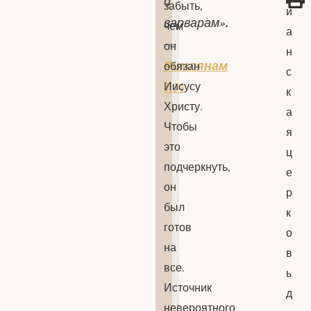
и
забыть,
и
варварам».
чем
а
—
он
н
Римлянам
обязан
с
Иисусу
1:14
к
Христу.
а
Чтобы
я
это
ц
подчеркнуть,
е
он
р
был
к
готов
о
на
в
все.
ь
Источник
д
невероятного