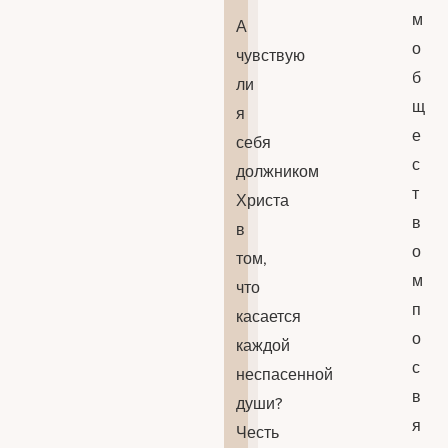
м
А
о
чувствую
б
ли
щ
я
е
себя
с
должником
т
Христа
в
в
о
том,
м
что
п
касается
о
каждой
с
неспасенной
в
души?
я
Честь