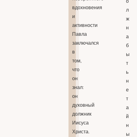
о
вдохновения
л
и
ж
активности
н
Павла
а
заключался
б
в
ы
том,
т
что
ь
он
н
знал:
е
он
т
духовный
а
должник
й
Иисуса
н
Христа.
ы