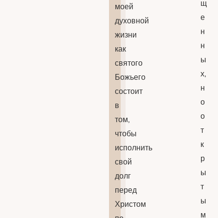
щ
моей
е
духовной
н
жизни
н
как
ы
святого
х,
Божьего
н
состоит
о
в
о
том,
т
чтобы
к
исполнить
р
свой
ы
долг
т
перед
ы
Христом
м
по