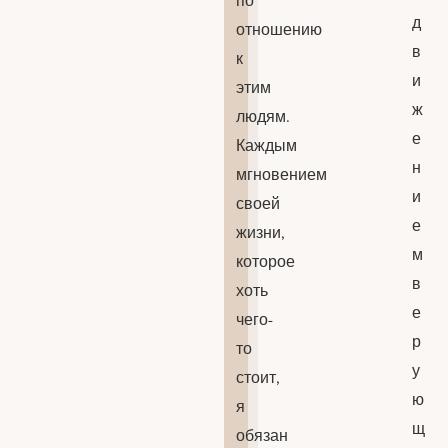
д
отношению
в
к
и
этим
ж
людям.
е
Каждым
н
мгновением
и
своей
е
жизни,
м
которое
в
хоть
е
чего-
р
то
у
стоит,
ю
я
щ
обязан