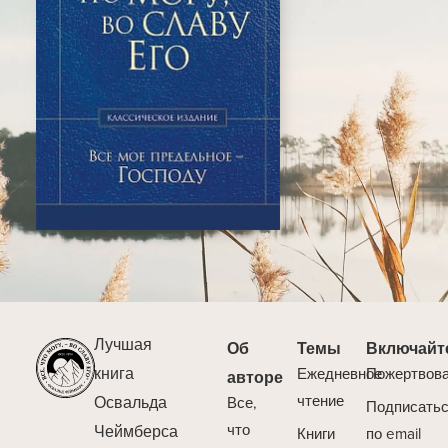
Лучшая
Об
Темы
Включайт
книга
Ежедневное
Пожертвов
авторе
Освальда
чтение
Все,
Подписать
Чеймберса
что
Книги
по email