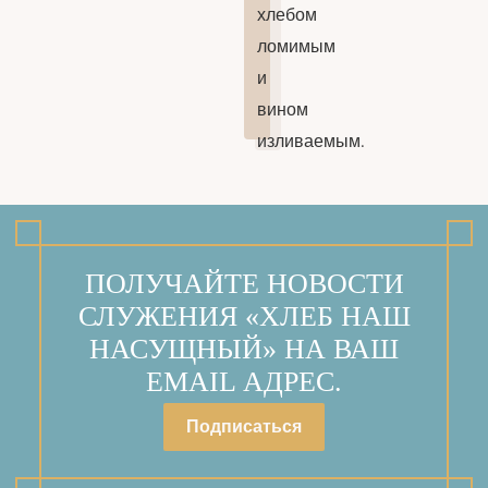
хлебом
ломимым
и
вином
изливаемым.
ПОЛУЧАЙТЕ НОВОСТИ
СЛУЖЕНИЯ «ХЛЕБ НАШ
НАСУЩНЫЙ» НА ВАШ
EMAIL АДРЕС.
Подписаться