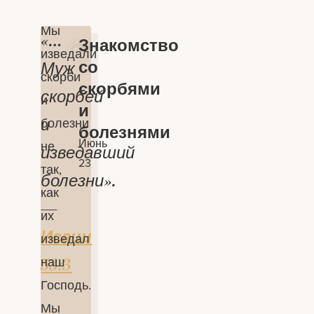
Мы
«…
Знакомство
изведали
со
Муж
скорби
скорбями
скорбей
и
и
и
болезни
болезнями
Июнь
не
изведавший
23
так,
болезни».
как
—
их
Исаии
изведал
наш
53:3
Господь.
Мы