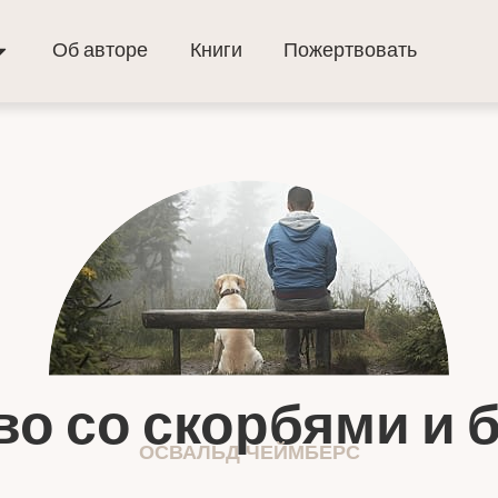
Об авторе
Книги
Пожертвовать
во со скорбями и 
ОСВАЛЬД ЧЕЙМБЕРС