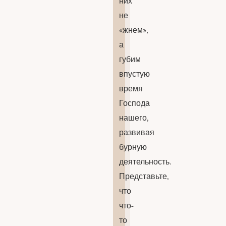
них
не
«жнем»,
а
губим
впустую
время
Господа
нашего,
развивая
бурную
деятельность.
Представьте,
что
что-
то