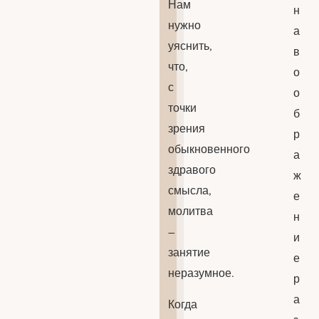
Нам
н
нужно
а
уяснить,
в
что,
о
с
о
точки
б
зрения
р
обыкновенного
а
здравого
ж
смысла,
е
молитва
н
–
и
занятие
е
неразумное.
р
а
Когда