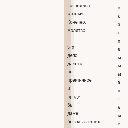
Господина
о,
жатвы».
к
Конечно,
а
молитва
к
–
о
это
в
дело
ы
далеко
м
не
ы
практичное
в
и
о
вроде
т
бы
ь
даже
м
бессмысленное.
е: