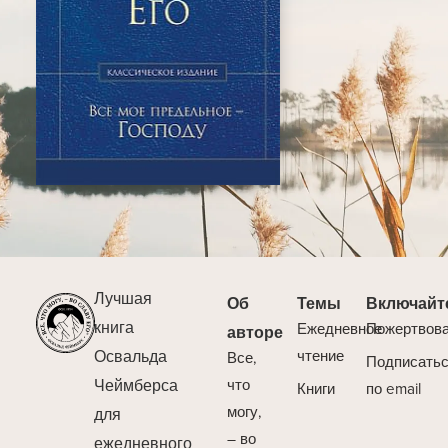
Лучшая
Об
Темы
Включайт
книга
Ежедневное
Пожертвов
авторе
Освальда
чтение
Все,
Подписать
Чеймберса
что
Книги
по email
могу,
для
– во
ежедневного