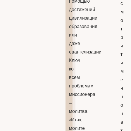
помощью
с
достижений
м
цивилизации,
о
образования
т
или
р
даже
и
евангелизации.
т
Ключ
и
ко
м
всем
е
проблемам
н
миссионера
н
–
о
молитва.
н
«Итак,
а
молите
т