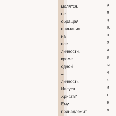
р
молятся,
д
не
ц
обращая
а,
внимания
п
на
р
все
и
личности,
в
кроме
ы
одной
ч
–
к
личность
и
Иисуса
т
Христа?
е
Ему
л
принадлежит