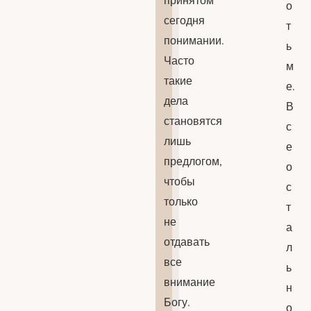
принятом
о
сегодня
т
понимании.
ь
Часто
м
такие
е.
дела
В
становятся
с
лишь
е
предлогом,
о
чтобы
с
только
т
не
а
отдавать
л
все
ь
внимание
н
Богу.
о