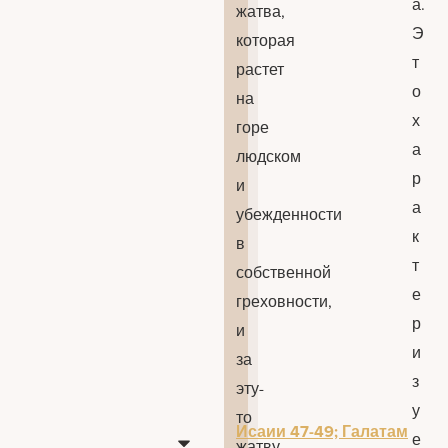
а.
жатва,
Э
которая
т
растет
о
на
х
горе
а
людском
р
и
а
убежденности
к
в
т
собственной
е
греховности,
р
и
и
за
з
эту-
у
то
Исаии 47-49; Галатам
е
жатву