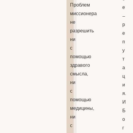
Проблем
е
миссионера
–
не
р
разрешить
е
ни
п
с
у
помощью
т
здравого
а
смысла,
ц
ни
и
с
я.
помощью
И
медицины,
Б
ни
о
с
г