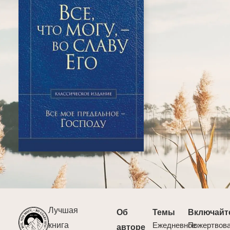
Лучшая
Об
Темы
Включайт
книга
Ежедневное
Пожертвов
авторе