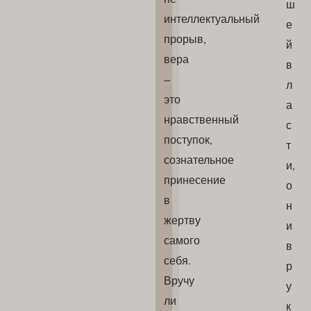
ш
интеллектуальный
е
прорыв,
й
вера
в
–
л
это
а
нравственный
с
поступок,
т
сознательное
и,
принесение
о
в
н
жертву
и
самого
в
себя.
р
Вручу
у
ли
к