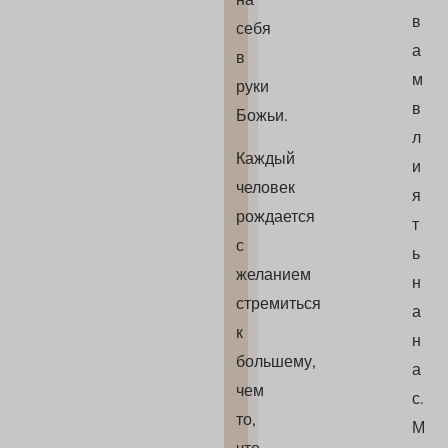
в
себя
а
в
м
руки
в
Божьи.
л
Каждый
и
человек
я
рождается
т
с
ь
желанием
н
стремиться
а
к
н
большему,
а
чем
с.
то,
М