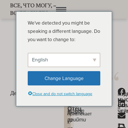
We've detected you might be
speaking a different language. Do
you want to change to:
English
Как привлекает Отец
ОСВАЛЬД ЧЕЙМБЕРС
Change Language
Когда
М
«Никто
Как
Close and do not switch language
МУД
Бог
ы
МЫ
привлекает
не
меня
ОСВ
н
Отец
может
ЧЕЙ
Декабрь
привлекает
е
прийти
22
к
я