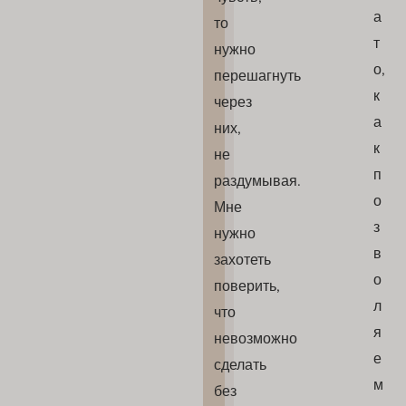
а
то
т
нужно
о,
перешагнуть
к
через
а
них,
к
не
п
раздумывая.
о
Мне
з
нужно
в
захотеть
о
поверить,
л
что
я
невозможно
е
сделать
м
без