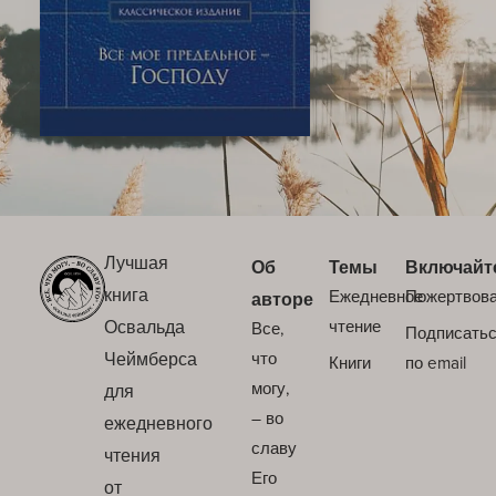
Лучшая
Об
Темы
Включайт
книга
Ежедневное
Пожертвов
авторе
Освальда
чтение
Все,
Подписать
Чеймберса
что
Книги
по email
могу,
для
– во
ежедневного
славу
чтения
Его
от