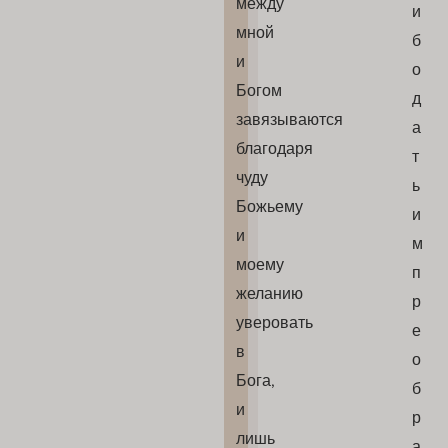
между
и
мной
б
и
о
Богом
д
завязываются
а
благодаря
т
чуду
ь
Божьему
и
и
м
моему
п
желанию
р
уверовать
е
в
о
Бога,
б
и
р
лишь
а