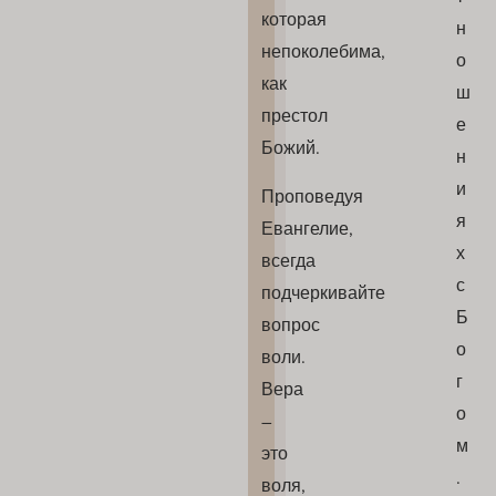
которая
н
непоколебима,
о
как
ш
престол
е
Божий.
н
и
Проповедуя
я
Евангелие,
х
всегда
с
подчеркивайте
Б
вопрос
о
воли.
г
Вера
о
–
м
это
.
воля,