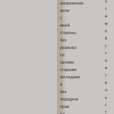
э
напряжения
т
воли
и
с
м
моей
о
стороны,
б
без
с
разрыва
т
со
о
своими
я
старыми
т
взглядами
е
и
л
без
ь
передачи
с
прав
т
на