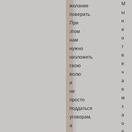
М
желание
ы
поверить.
н
При
е
этом
о
нам
т
нужно
в
низложить
е
свою
ч
волю
а
и
е
не
м
просто
з
поддаться
а
уговорам,
о
а
б