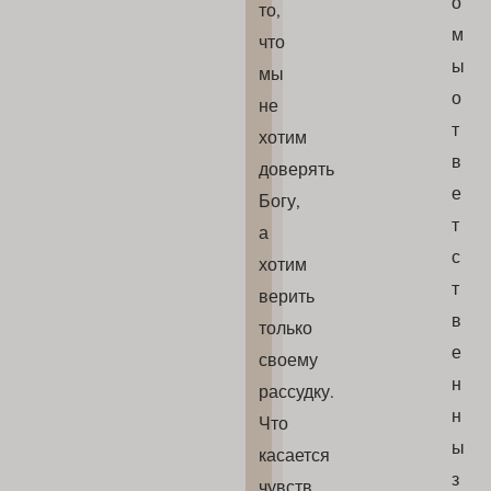
о
то,
м
что
ы
мы
о
не
т
хотим
в
доверять
е
Богу,
т
а
с
хотим
т
верить
в
только
е
своему
н
рассудку.
н
Что
ы
касается
з
чувств,