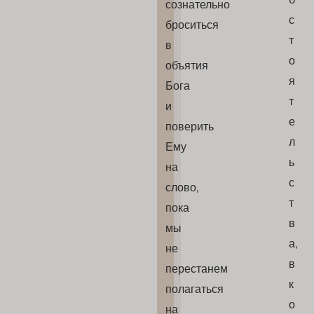
сознательно
с
броситься
т
в
о
объятия
я
Бога
т
и
е
поверить
л
Ему
ь
на
с
слово,
т
пока
в
мы
а,
не
в
перестанем
к
полагаться
о
на