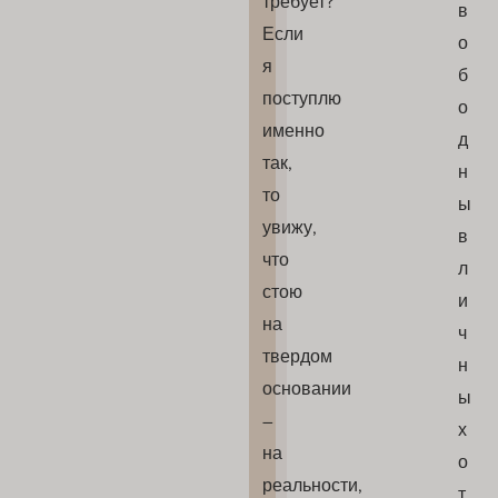
требует?
в
Если
о
я
б
поступлю
о
именно
д
так,
н
то
ы
увижу,
в
что
л
стою
и
на
ч
твердом
н
основании
ы
–
х
на
о
реальности,
т