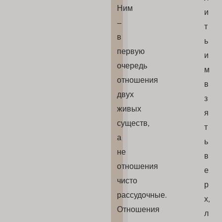
Ним
и
–
т
в
ь
первую
и
очередь
м
отношения
в
двух
з
живых
я
существ,
т
а
ь
не
в
отношения
е
чисто
р
рассудочные.
х,
Отношения
л