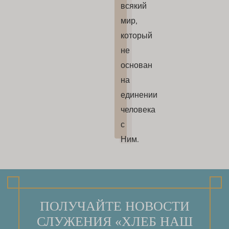
всякий
мир,
который
не
основан
на
единении
человека
с
Ним.
ПОЛУЧАЙТЕ НОВОСТИ
СЛУЖЕНИЯ «ХЛЕБ НАШ