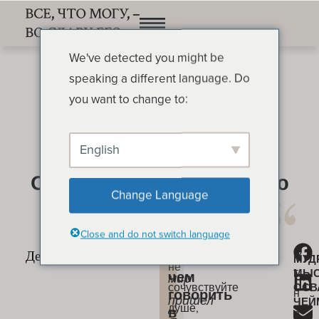
We've detected you might be
speaking a different language. Do
you want to change to:
English
О чем говорить в первую
Change Language
очередь
ОСВАЛЬД ЧЕЙМБЕРС
Close and do not switch language
Никогда
О
«Не
О
МУД
не
т
МЫ
чем
мир
сочувствуйте
ОСВ
н
говорить
пришел
ЧЕЙ
душе,
в
о