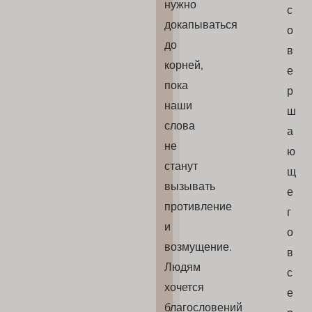
нужно
с
докапываться
о
до
в
корней,
е
пока
р
наши
ш
слова
а
не
ю
станут
щ
вызывать
е
противление
г
и
о
возмущение.
в
Людям
с
хочется
е
благословений