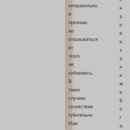
неправильно,
н
я
а
признаю,
н
но
и
отказываться
и
от
з
этого
а
не
н
собираюсь.
и
В
м
таких
и
случаях
Б
сочувствие
о
губительно.
г
Нам
а,