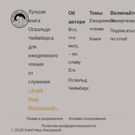
Лучшая
Об
Темы
Включайт
книга
Ежедневное
Пожертвов
авторе
Освальда
чтение
Все,
Подписать
Чеймберса
что
Книги
по email
могу,
для
– во
ежедневного
славу
чтения
Его
от
Освальд
служения
Чеймберс
«Хлеб
Наш
Насущный».
Права и разрешения
Условия пользования
Политика конфидентиальности
© 2026 Хлеб Наш Насущный