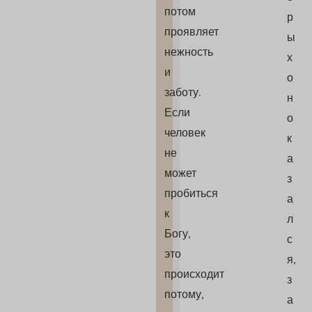
потом
р
проявляет
ы
нежность
х
и
о
заботу.
н
Если
о
человек
к
не
а
может
з
пробиться
а
к
л
Богу,
с
это
я,
происходит
з
потому,
а