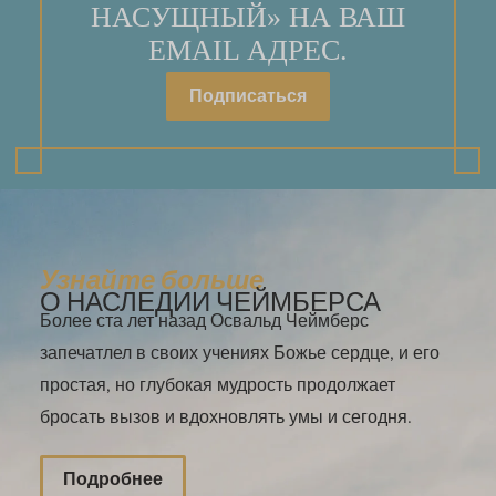
НАСУЩНЫЙ» НА ВАШ
EMAIL АДРЕС.
Подписаться
Узнайте больше
О НАСЛЕДИИ ЧЕЙМБЕРСА
Более ста лет назад Освальд Чеймберс
запечатлел в своих учениях Божье сердце, и его
простая, но глубокая мудрость продолжает
бросать вызов и вдохновлять умы и сегодня.
Подробнее