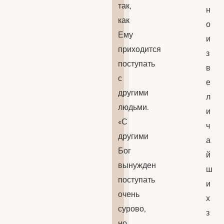
так,
н
как
о
Ему
и
приходится
з
поступать
в
с
е
другими
л
людьми.
и
«С
ч
другими
а
Бог
й
вынужден
ш
поступать
и
очень
х
сурово,
з
но