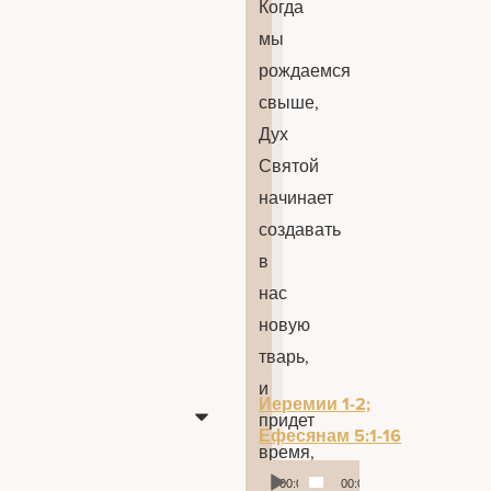
Когда
мы
рождаемся
свыше,
Дух
Святой
начинает
создавать
в
нас
новую
тварь,
и
Иеремии 1-2;
придет
Ефесянам 5:1-16
время,
Аудиоплеер
когда
00:00
00:00