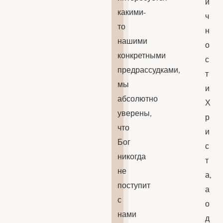
и
какими-
ч
то
н
нашими
о
конкретными
с
предрассудками,
т
мы
и
абсолютно
Х
уверены,
р
что
и
Бог
с
никогда
т
не
а,
поступит
а
с
о
нами
д