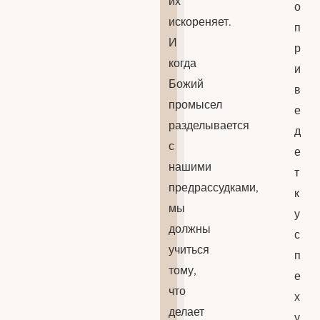
их
о
искореняет.
п
И
р
когда
и
Божий
в
промысел
е
разделывается
д
с
е
нашими
т
предрассудками,
к
мы
у
должны
с
учиться
п
тому,
е
что
х
делает
у.