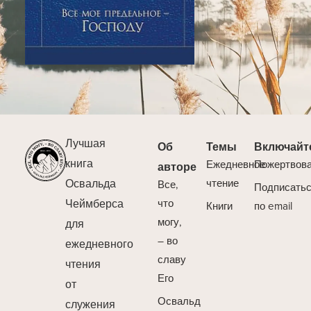
Лучшая
Об
Темы
Включайт
книга
Ежедневное
Пожертвов
авторе
Освальда
чтение
Все,
Подписать
Чеймберса
что
Книги
по email
могу,
для
– во
ежедневного
славу
чтения
Его
от
Освальд
служения