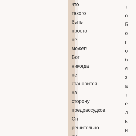
что
т
такого
о
быть
Б
просто
о
не
г
может!
о
Бог
б
никогда
я
не
з
становится
а
на
т
сторону
е
предрассудков,
л
Он
ь
решительно
н