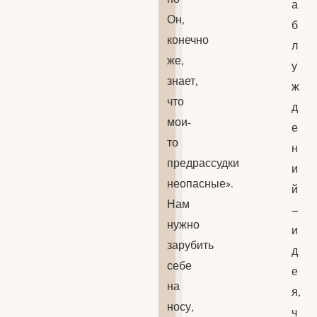
а
Он,
б
конечно
л
же,
у
знает,
ж
что
д
мои-
е
то
н
предрассудки
и
неопасные».
й
Нам
–
нужно
и
зарубить
д
себе
е
на
я,
носу,
ч