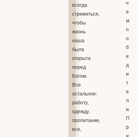
ч
всегда
е
стремиться,
м
чтобы
п
жизнь
о
наша
б
была
е
открыта
д
перед
и
Богом.
т
Все
е
остальное:
л
работу,
и.
одежду,
П
пропитание,
р
все,
и