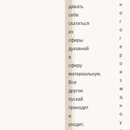
н
давать
о
себе
г
скатиться
о
из
г
сферы
е
духовной
р
в
о
сферу
и
материальную.
з
Все
м
другое
а,
пускай
н
приходит
о
и
у
уходит,