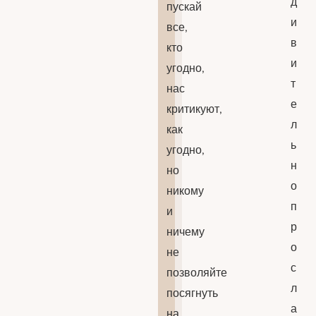
д
пускай
и
все,
в
кто
и
угодно,
т
нас
е
критикуют,
л
как
ь
угодно,
н
но
о
никому
п
и
р
ничему
о
не
с
позволяйте
л
посягнуть
а
на