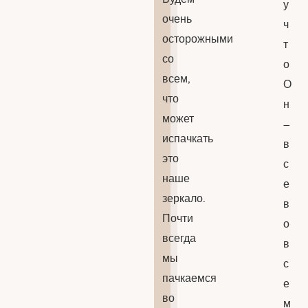
у
очень
ч
осторожными
т
со
о
всем,
О
что
н
может
–
испачкать
в
это
с
наше
е
зеркало.
в
Почти
о
всегда
в
мы
с
пачкаемся
е
во
м