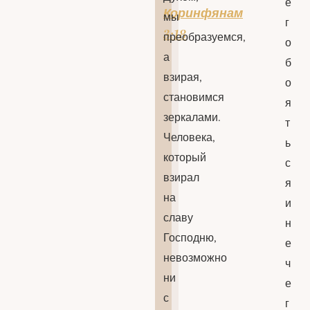
е
Коринфянам
мы
г
3:18
преобразуемся,
о
а
б
взирая,
о
становимся
я
зеркалами.
т
Человека,
ь
который
с
взирал
я
на
и
славу
н
Господню,
е
невозможно
ч
ни
е
с
г