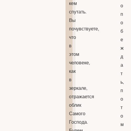
кем
о
спутать.
п
Вы
о
почувствуете,
б
что
е
в
ж
этом
д
человеке,
а
как
т
в
ь,
зеркале,
п
отражается
о
облик
т
Самого
о
Господа.
м
Будем