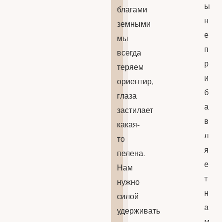
ы
благами
н
земными
е
мы
п
всегда
р
теряем
и
ориентир,
б
глаза
а
застилает
в
какая-
л
то
я
пелена.
е
Нам
т
нужно
н
силой
а
удерживать
м