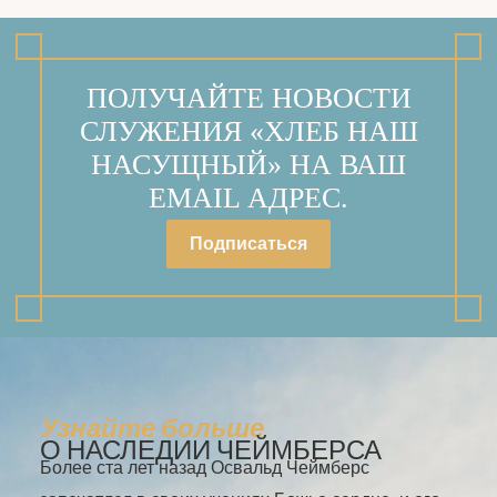
ПОЛУЧАЙТЕ НОВОСТИ
СЛУЖЕНИЯ «ХЛЕБ НАШ
НАСУЩНЫЙ» НА ВАШ
EMAIL АДРЕС.
Подписаться
Узнайте больше
О НАСЛЕДИИ ЧЕЙМБЕРСА
Более ста лет назад Освальд Чеймберс