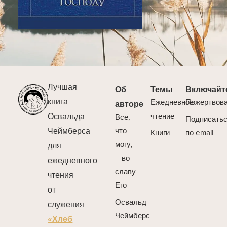
Лучшая
Об
Темы
Включайт
книга
Ежедневное
Пожертвов
авторе
Освальда
чтение
Все,
Подписать
Чеймберса
что
Книги
по email
могу,
для
– во
ежедневного
славу
чтения
Его
от
Освальд
служения
Чеймберс
«Хлеб