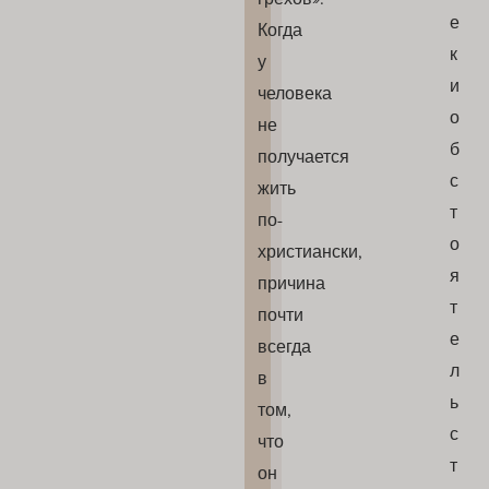
е
Когда
к
у
и
человека
о
не
б
получается
с
жить
т
по-
о
христиански,
я
причина
т
почти
е
всегда
л
в
ь
том,
с
что
т
он