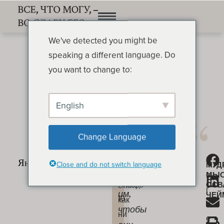
We've detected you might be
speaking a different language. Do
you want to change to:
English
Открыть глаза
ОСВАЛЬД ЧЕЙМБЕРС
Change Language
В
Б
«Открыть
Открыть
Close and do not switch language
МУД
этом
о
МЫ
глаза
глаза
стихе,
ОСВ
Январь
г
им,
ЧЕЙ
10
как
н
чтобы
ни
е