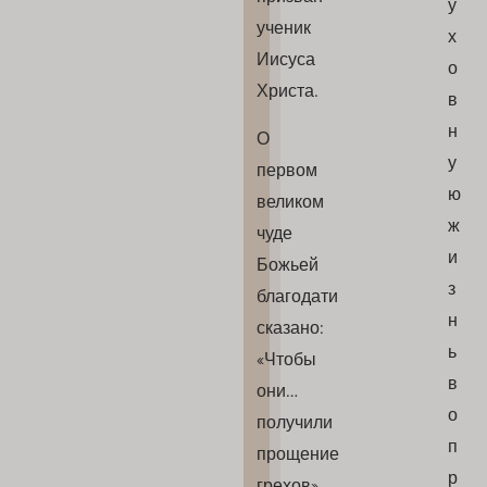
у
ученик
х
Иисуса
о
Христа.
в
н
О
у
первом
ю
великом
ж
чуде
и
Божьей
з
благодати
н
сказано:
ь
«Чтобы
в
они…
о
получили
п
прощение
р
грехов».