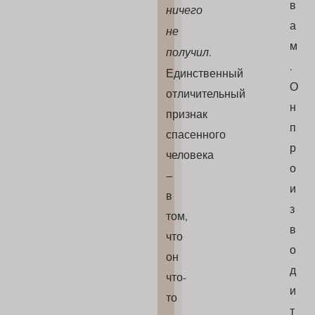
в
ничего
а
не
м
получил
.
.
Единственный
О
отличительный
н
признак
п
спасенного
р
человека
о
–
и
в
з
том,
в
что
о
он
д
что-
и
то
т