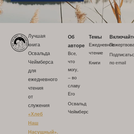
Лучшая
Об
Темы
Включайт
книга
Ежедневное
Пожертвов
авторе
Освальда
чтение
Все,
Подписать
Чеймберса
что
Книги
по email
могу,
для
– во
ежедневного
славу
чтения
Его
от
Освальд
служения
Чеймберс
«Хлеб
Наш
Насущный».