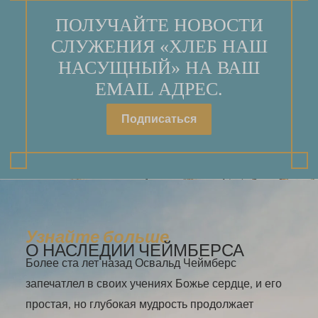
ПОЛУЧАЙТЕ НОВОСТИ
СЛУЖЕНИЯ «ХЛЕБ НАШ
НАСУЩНЫЙ» НА ВАШ
EMAIL АДРЕС.
Подписаться
Узнайте больше
О НАСЛЕДИИ ЧЕЙМБЕРСА
Более ста лет назад Освальд Чеймберс
запечатлел в своих учениях Божье сердце, и его
простая, но глубокая мудрость продолжает