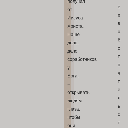
получил
е
от
е
Иисуса
в
Христа.
о
Наше
б
дело,
с
дело
т
соработников
о
у
я
Бога,
т
–
е
открывать
л
людям
ь
глаза,
с
чтобы
т
они