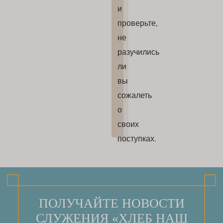
и
проверьте,
не
разучились
ли
вы
сожалеть
о
своих
поступках.
ПОЛУЧАЙТЕ НОВОСТИ
СЛУЖЕНИЯ «ХЛЕБ НАШ