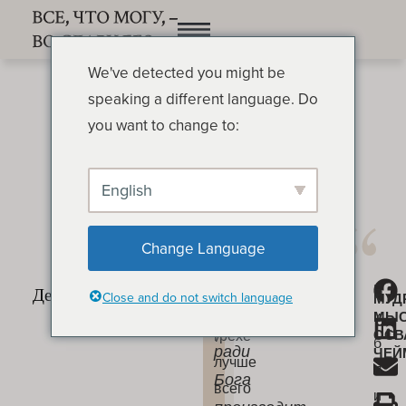
We've detected you might be
speaking a different language. Do
you want to change to:
English
Покаяние
ОСВАЛЬД ЧЕЙМБЕРС
Change Language
Обличение
Б
«Ибо
Покаяние
Close and do not switch language
МУД
во
Декабрь
и
МЫ
печаль
грехе
ОСВ
7
б
ради
ЧЕЙ
лучше
л
Бога
всего
и