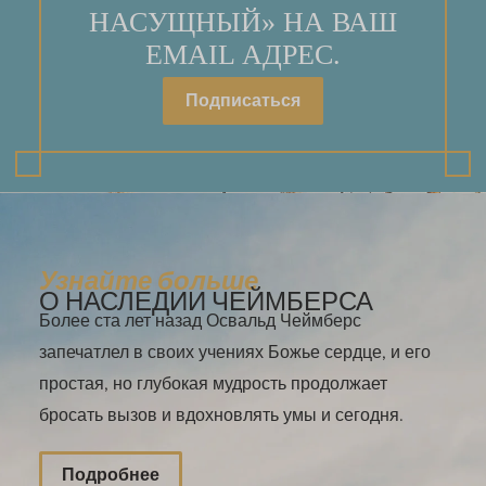
НАСУЩНЫЙ» НА ВАШ
EMAIL АДРЕС.
Подписаться
Узнайте больше
О НАСЛЕДИИ ЧЕЙМБЕРСА
Более ста лет назад Освальд Чеймберс
запечатлел в своих учениях Божье сердце, и его
простая, но глубокая мудрость продолжает
бросать вызов и вдохновлять умы и сегодня.
Подробнее