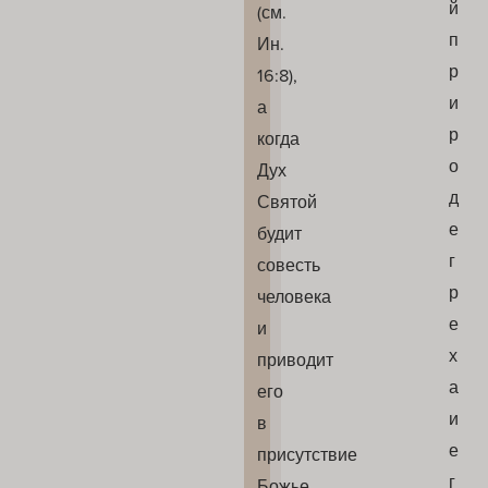
й
(см.
п
Ин.
р
16:8),
и
а
р
когда
о
Дух
д
Святой
е
будит
г
совесть
р
человека
е
и
х
приводит
а
его
и
в
е
присутствие
г
Божье,