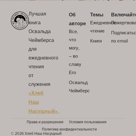
Лучшая
Об
Темы
Включайт
книга
Ежедневное
Пожертвов
авторе
Освальда
чтение
Все,
Подписать
Чеймберса
что
Книги
по email
могу,
для
– во
ежедневного
славу
чтения
Его
от
Освальд
служения
Чеймберс
«Хлеб
Наш
Насущный».
Права и разрешения
Условия пользования
Политика конфидентиальности
© 2026 Хлеб Наш Насущный