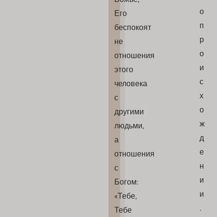
о
Его
п
беспокоят
р
не
о
отношения
и
этого
с
человека
х
с
о
другими
ж
людьми,
д
а
е
отношения
н
с
и
Богом:
и
«Тебе,
.
Тебе