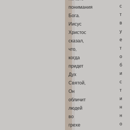
с
понимания
т
Бога.
в
Иисус
у
Христос
е
сказал,
т
что,
о
когда
б
придет
и
Дух
с
Святой,
т
Он
и
обличит
н
людей
н
во
о
грехе