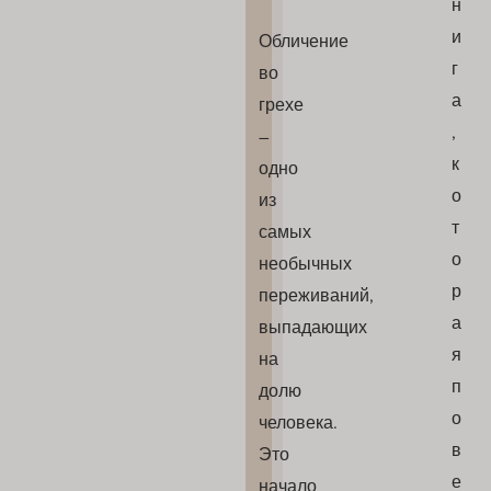
н
и
Обличение
г
во
а
грехе
,
–
к
одно
о
из
т
самых
о
необычных
р
переживаний,
а
выпадающих
я
на
п
долю
о
человека.
в
Это
е
начало