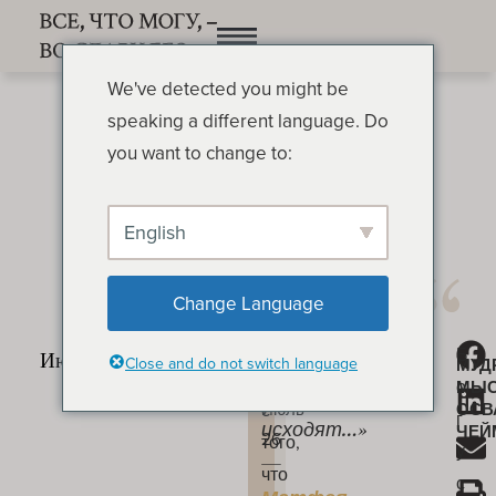
We've detected you might be
speaking a different language. Do
you want to change to:
English
Настоящая чистота
ОСВАЛЬД ЧЕЙМБЕРС
Change Language
Мы
Б
«Из
Настоящая
Close and do not switch language
МУД
начинаем
о
МЫ
чистота
сердца
с
ОСВ
Июль
г
исходят…»
ЧЕЙ
26
того,
у
—
что
с