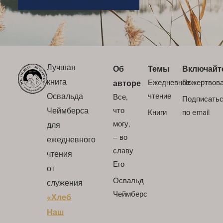
Лучшая
Об
Темы
Включайт
книга
Ежедневное
Пожертвов
авторе
Освальда
чтение
Все,
Подписать
Чеймберса
что
Книги
по email
могу,
для
– во
ежедневного
славу
чтения
Его
от
Освальд
служения
Чеймберс
«Хлеб
Наш