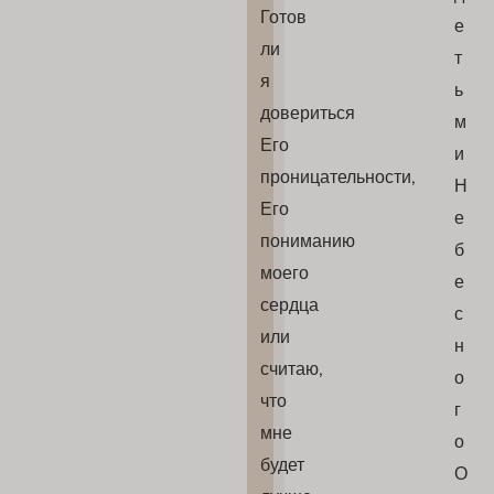
Готов
е
ли
т
я
ь
довериться
м
Его
и
проницательности,
Н
Его
е
пониманию
б
моего
е
сердца
с
или
н
считаю,
о
что
г
мне
о
будет
О