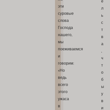
е
эти
л
суровые
ь
слова
с
Господа
т
нашего,
в
мы
а
поеживаемся
,
и
ч
говорим:
т
«Но
о
ведь
б
всего
ы
этого
у
ужаса
в
в
и