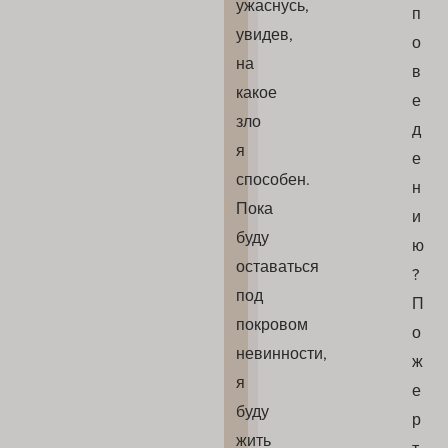
ужаснусь,
п
увидев,
о
на
в
какое
е
зло
д
я
е
способен.
н
Пока
и
буду
ю
оставаться
?
под
П
покровом
о
невинности,
ж
я
е
буду
р
жить
т