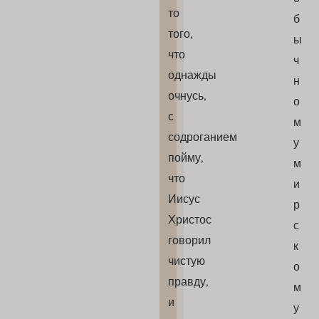
то
б
того,
ы
что
ч
однажды
н
очнусь,
о
с
м
содроганием
у
пойму,
м
что
и
Иисус
р
Христос
с
говорил
к
чистую
о
правду,
м
и
у