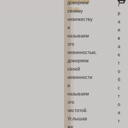
Матфея
доверяем
т
15:19
своему
р
невежеству
а
и
и
называем
в
это
а
невинностью,
е
доверяем
т
своей
о
невинности
б
и
с
называем
т
это
о
чистотой.
я
Услышав
т
же