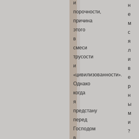
и
н
порочности,
е
причина
м
этого
с
в
я
смеси
л
трусости
и
и
в
«цивилизованности».
е
Однако
р
когда
н
я
ы
предстану
м
перед
и
Господом
?
в