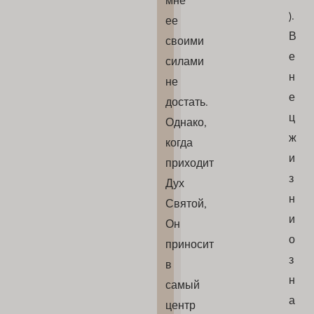
).
ее
В
своими
е
силами
н
не
е
достать.
ц
Однако,
ж
когда
и
приходит
з
Дух
н
Святой,
и
Он
о
приносит
з
в
н
самый
а
центр