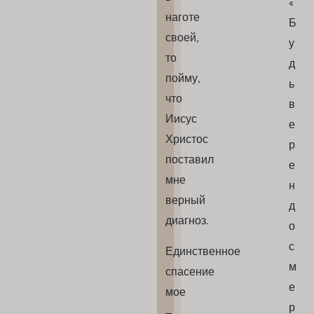
«
наготе
Б
своей,
у
то
д
пойму,
ь
что
в
Иисус
е
Христос
р
поставил
е
мне
н
верный
д
диагноз.
о
с
Единственное
м
спасение
е
мое
р
–