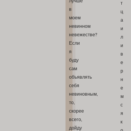
лучше
т
в
ц
моем
а
невинном
и
невежестве?
л
Если
и
я
в
буду
е
сам
р
объявлять
н
себя
е
невиновным,
м
то,
с
скорее
я
всего,
к
дойду
о