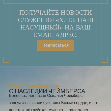
ПОЛУЧАЙТЕ НОВОСТИ
СЛУЖЕНИЯ «ХЛЕБ НАШ
НАСУЩНЫЙ» НА ВАШ
EMAIL АДРЕС.
Подписаться
Узнайте больше
О НАСЛЕДИИ ЧЕЙМБЕРСА
Более ста лет назад Освальд Чеймберс
запечатлел в своих учениях Божье сердце, и его
простая, но глубокая мудрость продолжает