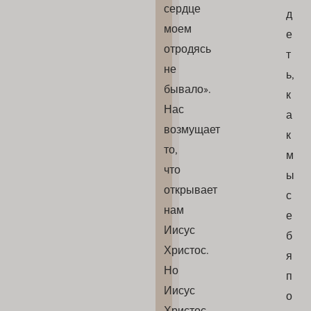
сердце
д
моем
е
отродясь
т
не
ь,
бывало».
к
Нас
а
возмущает
к
то,
м
что
ы
открывает
с
нам
е
Иисус
б
Христос.
я
Но
п
Иисус
о
Христос