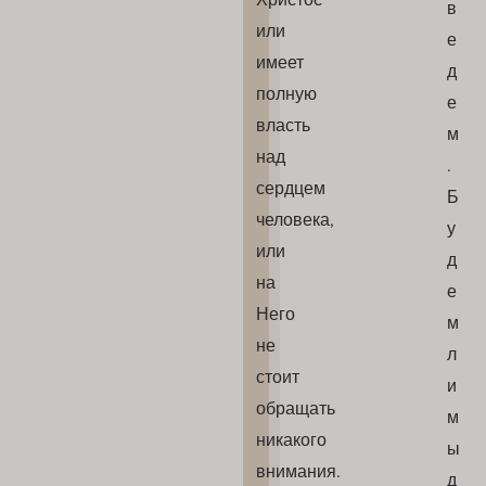
в
или
е
имеет
д
полную
е
власть
м
над
.
сердцем
Б
человека,
у
или
д
на
е
Него
м
не
л
стоит
и
обращать
м
никакого
ы
внимания.
д