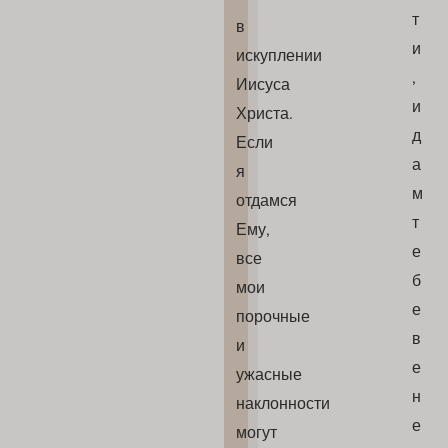
т
в
и
искуплении
,
Иисуса
и
Христа.
д
Если
а
я
м
отдамся
т
Ему,
е
все
б
мои
е
порочные
в
и
е
ужасные
н
наклонности
е
могут