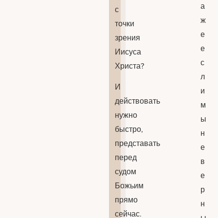
а
с
ж
точки
е
зрения
е
Иисуса
с
Христа?
л
И
и
действовать
м
нужно
ы
быстро,
н
представать
е
перед
в
судом
е
Божьим
р
прямо
н
сейчас.
ы