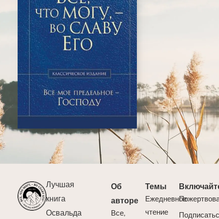
Лучшая
Об
Темы
Включайт
книга
Ежедневное
Пожертвов
авторе
Освальда
чтение
Все,
Подписать