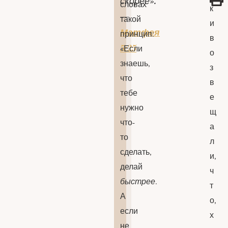
скорее».
словах
к
—
такой
и
Матфея
принцип:
в
5:25
«Если
о
знаешь,
з
что
в
тебе
е
нужно
щ
что-
а
то
л
сделать,
и,
делай
ч
быстрее
.
т
А
о,
если
х
не