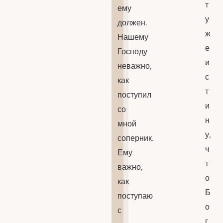
т
ему
у
должен.
ж
Нашему
е
Господу
и
неважно,
с
как
т
поступил
и
со
н
мной
у,
соперник.
ч
Ему
т
важно,
о
как
Б
поступаю
о
с
г