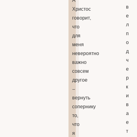
в
Христос
е
говорит,
л
что
п
для
о
меня
д
невероятно
ч
важно
е
совсем
р
другое
к
–
и
вернуть
в
сопернику
а
то,
е
что
т
я