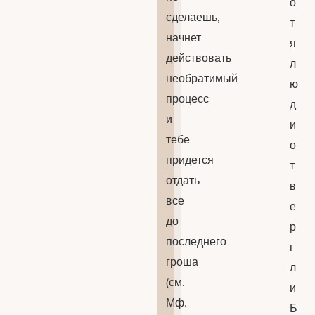
о
сделаешь,
т
начнет
я
действовать
л
необратимый
ю
процесс
д
и
и
тебе
о
придется
т
отдать
в
все
е
до
р
последнего
г
гроша
л
(см.
и
Мф.
Б