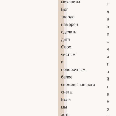
механизм.
г
Бог
д
твердо
а
намерен
н
сделать
е
дитя
с
Свое
ч
чистым
и
и
т
непорочным,
а
белее
й
свежевыпавшего
т
снега.
е
Если
Б
мы
о
хоть