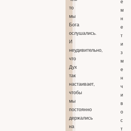
е
то
м
мы
н
Бога
е
ослушались.
т
И
и
неудивительно,
з
что
м
Дух
е
так
н
настаивает,
ч
чтобы
и
мы
в
постоянно
о
держались
с
на
т