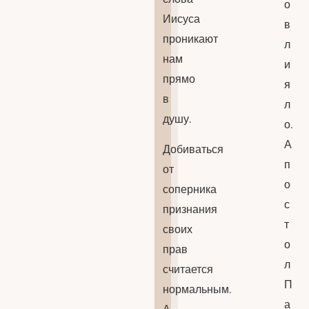
о
Иисуса
в
проникают
л
нам
и
прямо
я
в
л
душу.
о.
А
Добиваться
п
от
о
соперника
с
признания
т
своих
о
прав
л
считается
П
нормальным.
а
А