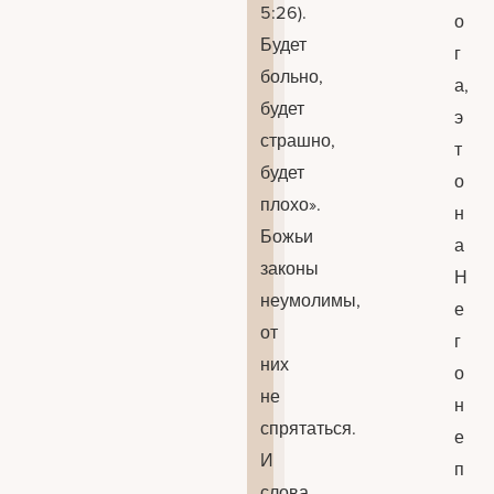
5:26).
о
Будет
г
больно,
а,
будет
э
страшно,
т
будет
о
плохо».
н
Божьи
а
законы
Н
неумолимы,
е
от
г
них
о
не
н
спрятаться.
е
И
п
слова