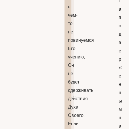
г
в
а
чем-
п
то
о
не
д
повинуемся
в
Его
е
учению,
р
Он
ж
не
е
будет
н
сдерживать
н
действия
ы
Духа
м
Своего.
н
Если
а