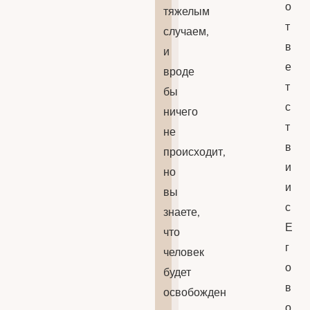
о
тяжелым
т
случаем,
в
и
е
вроде
т
бы
с
ничего
т
не
в
происходит,
и
но
и
вы
с
знаете,
Е
что
г
человек
о
будет
в
освобожден
о