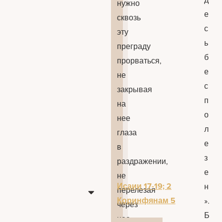
нужно
е
сквозь
с
эту
ь
преграду
б
прорваться,
е
не
с
закрывая
п
на
о
нее
л
глаза
е
в
з
раздражении,
е
не
Исаии 17-19; 2
н
перелезая
Коринфянам 5
».
через
Б
нее,