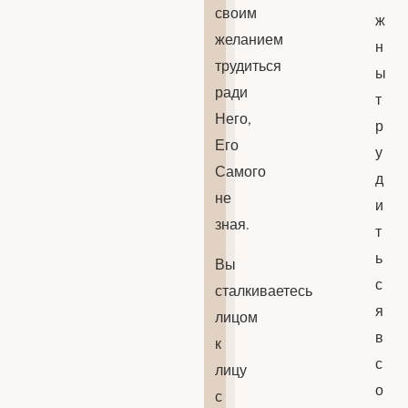
своим
ж
желанием
н
трудиться
ы
ради
т
Него,
р
Его
у
Самого
д
не
и
зная.
т
ь
Вы
с
сталкиваетесь
я
лицом
в
к
с
лицу
о
с