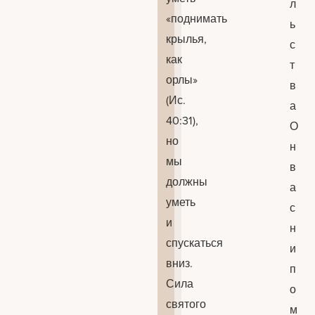
л
«поднимать
ь
крылья,
с
как
т
орлы»
в
(Ис.
а
40:31),
О
но
н
мы
в
должны
а
уметь
с
и
н
спускаться
и
вниз.
п
Сила
о
святого
м