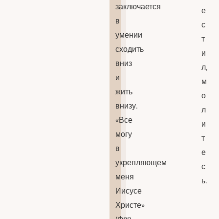
заключается
е
в
с
умении
т
сходить
и
вниз
л,
и
м
жить
о
внизу.
л
«Все
и
могу
т
в
е
укрепляющем
с
меня
ь.
Иисусе
Христе»