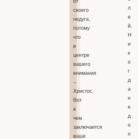
от
л
своего
е
недуга,
й.
потому
Н
что
и
в
к
центре
о
вашего
г
внимания
д
–
а
Христос.
н
Вот
е
в
д
чем
о
заключается
п
ваше