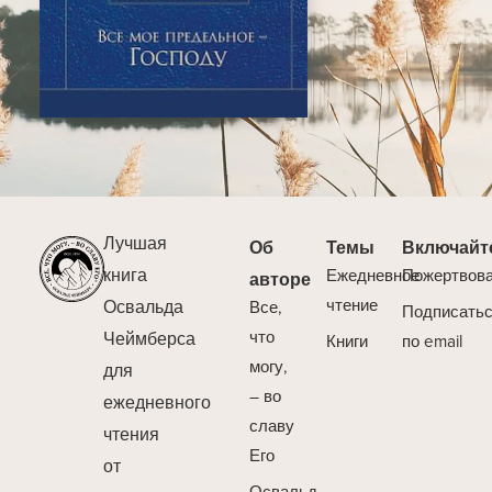
Лучшая
Об
Темы
Включайт
книга
Ежедневное
Пожертвов
авторе
Освальда
чтение
Все,
Подписать
Чеймберса
что
Книги
по email
могу,
для
– во
ежедневного
славу
чтения
Его
от