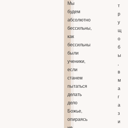
Мы
т
будем
р
абсолютно
у
бессильны,
щ
как
о
бессильны
б
были
ы
ученики,
,
если
в
станем
м
пытаться
а
делать
г
дело
а
Божье,
з
опираясь
и
не