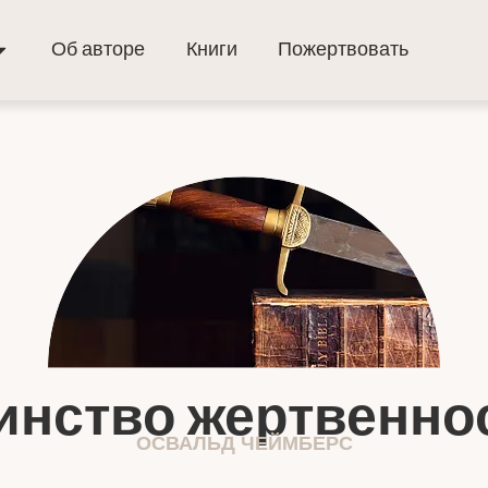
Об авторе
Книги
Пожертвовать
инство жертвенно
ОСВАЛЬД ЧЕЙМБЕРС