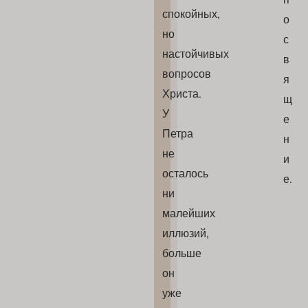
спокойных,
о
но
с
настойчивых
в
вопросов
я
Христа.
щ
У
е
Петра
н
не
и
осталось
е.
ни
малейших
иллюзий,
больше
он
уже