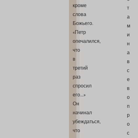
кроме
т
слова
а
Божьего.
м
«Петр
и
опечалился,
н
что
а
в
в
третий
с
раз
е
спросил
в
его…»
о
Он
п
начинал
р
убеждаться,
о
что
с