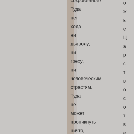
сокровенное?
о
Туда
ж
нет
ь
хода
е
ни
Ц
дьяволу,
а
ни
р
греху,
с
ни
т
человеческим
в
страстям.
о
Туда
с
не
о
может
т
проникнуть
в
ничто,
е