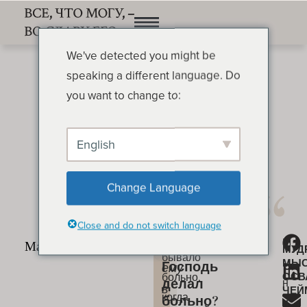
We've detected you might be
speaking a different language. Do
you want to change to:
English
Вам Господь делал
Change Language
больно?
ОСВАЛЬД ЧЕЙМБЕРС
Close and do not switch language
Вам
М
«Говорит
Вам
МУД
бывало
ы
МЫ
Господь
ему
больно,
ОСВ
н
делал
в
ЧЕЙ
когда
больно?
и