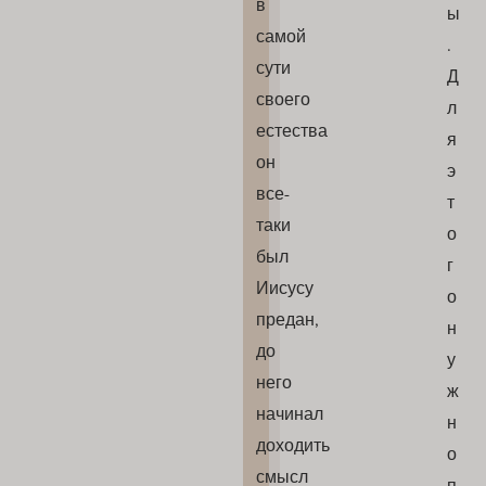
в
ы
самой
.
сути
Д
своего
л
естества
я
он
э
все-
т
таки
о
был
г
Иисусу
о
предан,
н
до
у
него
ж
начинал
н
доходить
о
смысл
п