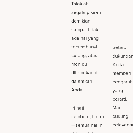
Tolaklah
segala pikiran
demikian
sampai tidak
ada hal yang
tersembunyi,
Setiap
curang, atau
dukunga
menipu
Anda
ditemukan di
memberi
dalam diri
pengaruh
Anda.
yang
berarti.
Mari
Iri hati,
dukung
cemburu, fitnah
pelayana
—semua hal ini