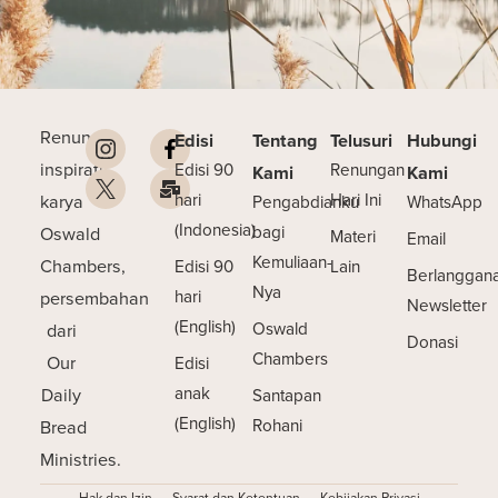
Renungan
Edisi
Tentang
Telusuri
Hubungi
inspiratif
Edisi 90
Renungan
Kami
Kami
karya
hari
Hari Ini
Pengabdianku
WhatsApp
(Indonesia)
Oswald
bagi
Materi
Email
Kemuliaan-
Chambers,
Edisi 90
Lain
Berlanggan
Nya
persembahan
hari
Newsletter
(English)
dari
Oswald
Donasi
Chambers
Our
Edisi
Daily
anak
Santapan
(English)
Bread
Rohani
Ministries.
Hak dan Izin
Syarat dan Ketentuan
Kebijakan Privasi