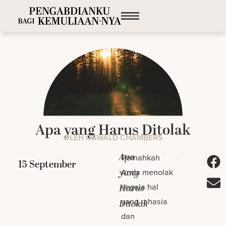
Apa yang Harus Ditolak
OLEH OSWALD CHAMBERS
Apa
Pernahkah
yang
Anda menolak
segala hal
Harus
yang rahasia
Ditolak
dan