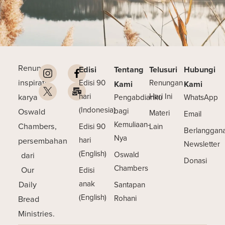
Renungan
Edisi
Tentang
Telusuri
Hubungi
inspiratif
Edisi 90
Renungan
Kami
Kami
karya
hari
Hari Ini
Pengabdianku
WhatsApp
(Indonesia)
Oswald
bagi
Materi
Email
Kemuliaan-
Chambers,
Edisi 90
Lain
Berlanggan
Nya
persembahan
hari
Newsletter
(English)
dari
Oswald
Donasi
Chambers
Our
Edisi
Daily
anak
Santapan
(English)
Bread
Rohani
Ministries.