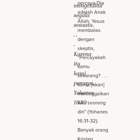
percaya Dia
mengetahui
adalah Anak
segala
Allah, Yesus
sesuatu.
membalas
. .
dengan
.
skeptis,
Karena
“Percayakah
itu
kamu
kami
sekarang? . . .
percaya.
kamu [akan]
Yohanes
meninggalkan
16:30
Aku seorang
diri” (Yohanes
16:31-32).
Banyak orang
Kristen