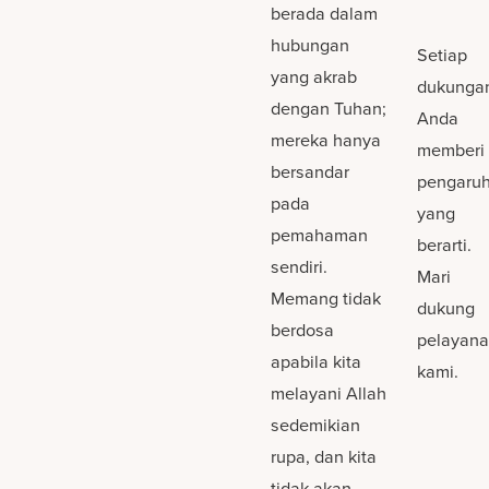
berada dalam
hubungan
Setiap
yang akrab
dukunga
dengan Tuhan;
Anda
mereka hanya
memberi
bersandar
pengaru
pada
yang
pemahaman
berarti.
sendiri.
Mari
Memang tidak
dukung
berdosa
pelayan
apabila kita
kami.
melayani Allah
sedemikian
rupa, dan kita
tidak akan