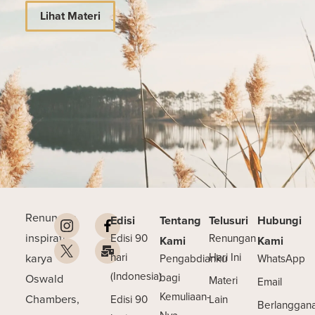
Lihat Materi
Renungan
Edisi
Tentang
Telusuri
Hubungi
inspiratif
Edisi 90
Renungan
Kami
Kami
karya
hari
Hari Ini
Pengabdianku
WhatsApp
(Indonesia)
Oswald
bagi
Materi
Email
Kemuliaan-
Chambers,
Edisi 90
Lain
Berlanggan