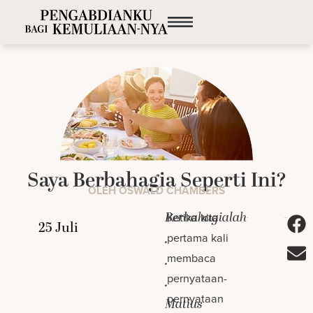
Saya Berbahagia Seperti Ini?
OLEH OSWALD CHAMBERS
Berbahagialah
Ketika kita
pertama kali
.
membaca
.
pernyataan-
.
pernyataan
Matius