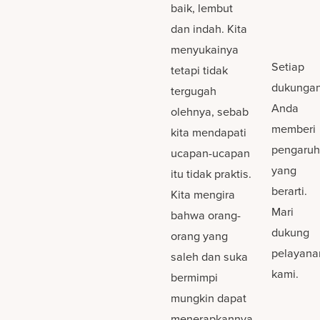
baik, lembut
dan indah. Kita
menyukainya
Setiap
tetapi tidak
dukunga
tergugah
Anda
olehnya, sebab
memberi
kita mendapati
pengaru
ucapan-ucapan
yang
itu tidak praktis.
berarti.
Kita mengira
Mari
bahwa orang-
dukung
orang yang
pelayana
saleh dan suka
kami.
bermimpi
mungkin dapat
menerapkannya,