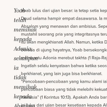
Yoab
Yoab lulus dari ujian besar: ia tetap setia k
Daud selama hampir empat dasawarsa. Ia 
telah
Absalom yang menawan dan ambisius. Sepe
memihak
mustahil seorang pria yang integritasnya teru
kepada
itu akan mengkhianati Allah. Namun, ketika 
Adonia,
berada di ujung hayatnya, Yoab bersekongk
sekalipun
membantu Adonia merebut takhta (1 Raja-Raja 
Ingatlah selalu kenyataan bahwa ketika seo
ia
berkhianat, yang lain juga bisa berkhianat.
tidak
“Pencobaan-pencobaan yang kamu alami ia
memihak
pencobaan biasa yang tidak melebihi kekua
kepada
manusia” (1 Korintus 10:13). Apakah Anda ba
ini lulus dari ujian besar kesetiaan kepada Al
Absalom.