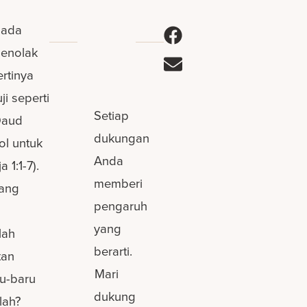
epada
menolak
rtinya
ji seperti
Setiap
Daud
dukungan
ol untuk
Anda
1:1-7).
memberi
rang
pengaruh
yang
lah
berarti.
tan
Mari
ru-baru
dukung
lah?