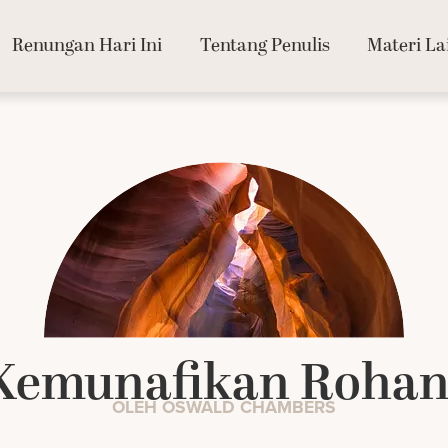
Renungan Hari Ini
Tentang Penulis
Materi La
Kemunafikan Rohan
OLEH OSWALD CHAMBERS