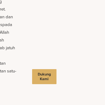
g
et.
han dan
aspada
Allah
lah
ab jatuh
tan
tan satu-
Dukung
Kami