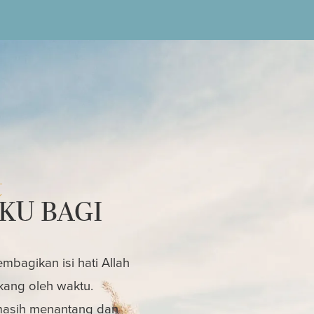
t
KU BAGI
bagikan isi hati Allah
kang oleh waktu.
 masih menantang dan