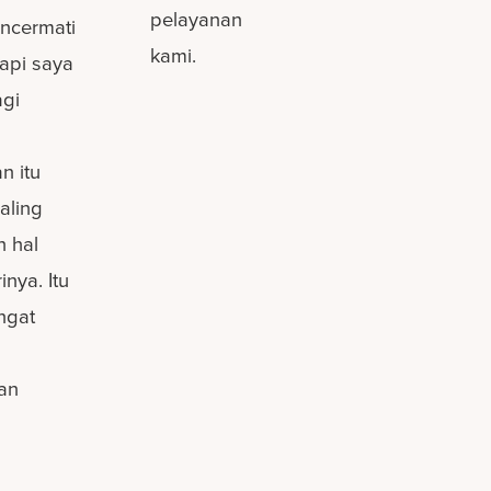
pelayanan
ncermati
kami.
tapi saya
agi
 itu
aling
h hal
nya. Itu
ingat
kan