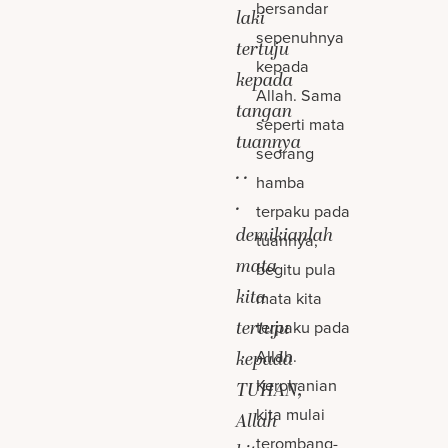
bersandar
laki
sepenuhnya
tertuju
kepada
kepada
Allah. Sama
tangan
seperti mata
tuannya
seorang
. .
hamba
.
terpaku pada
demikianlah
tuannya,
mata
begitu pula
kita
mata kita
tertuju
terpaku pada
Allah.
kepada
Kerohanian
TUHAN,
kita mulai
Allah
terombang-