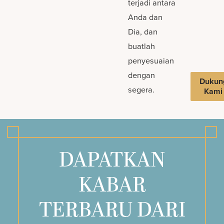
terjadi antara
Anda dan
Dia, dan
buatlah
penyesuaian
dengan
Dukun
segera.
Kami
DAPATKAN
KABAR
TERBARU DARI