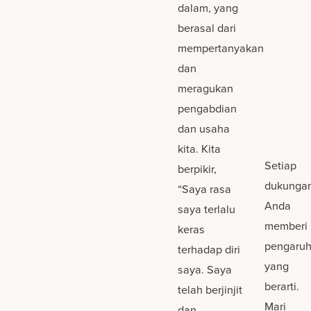
dalam, yang
berasal dari
mempertanyakan
dan
meragukan
pengabdian
dan usaha
kita. Kita
Setiap
berpikir,
dukunga
“Saya rasa
Anda
saya terlalu
memberi
keras
pengaru
terhadap diri
yang
saya. Saya
berarti.
telah berjinjit
Mari
dan