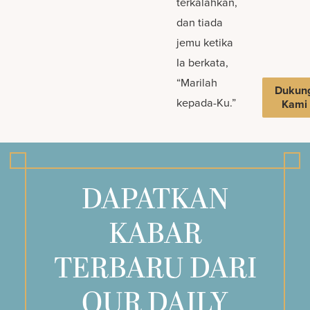
terkalahkan,
dan tiada
jemu ketika
Ia berkata,
“Marilah
Dukun
kepada-Ku.”
Kami
DAPATKAN
KABAR
TERBARU DARI
OUR DAILY