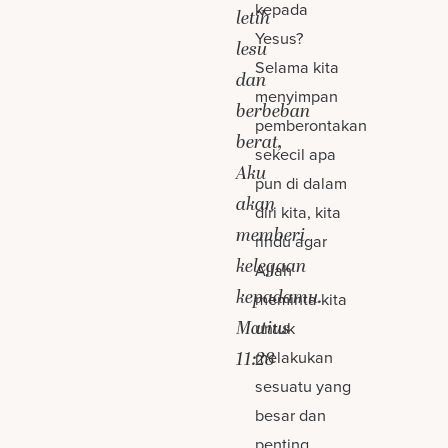
kepada
letih
Yesus?
lesu
Selama kita
dan
menyimpan
berbeban
pemberontakan
berat,
sekecil apa
Aku
pun di dalam
akan
diri kita, kita
memberi
rindu agar
kelegaan
Allah
kepadamu.
meminta kita
Matius
untuk
melakukan
11:28
sesuatu yang
besar dan
penting.