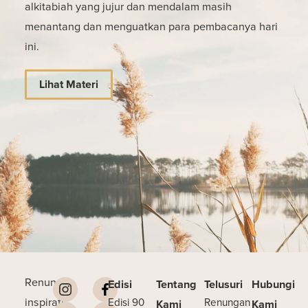
alkitabiah yang jujur dan mendalam masih
menantang dan menguatkan para pembacanya hari
ini.
Lihat Materi
Renungan
Edisi
Tentang
Telusuri
Hubungi
inspiratif
Edisi 90
Renungan
Kami
Kami