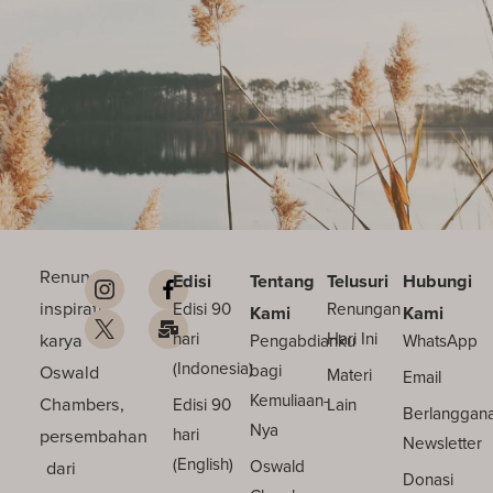
Renungan
Edisi
Tentang
Telusuri
Hubungi
inspiratif
Edisi 90
Renungan
Kami
Kami
karya
hari
Hari Ini
Pengabdianku
WhatsApp
(Indonesia)
Oswald
bagi
Materi
Email
Kemuliaan-
Chambers,
Edisi 90
Lain
Berlanggan
Nya
persembahan
hari
Newsletter
(English)
dari
Oswald
Donasi