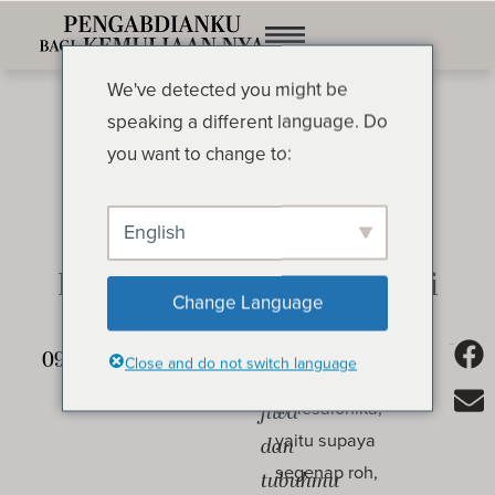
We've detected you might be
speaking a different language. Do
you want to change to:
English
Ke Mana Allah Dapat Pergi
OLEH OSWALD CHAMBERS
Change Language
Semoga
Doa Paulus
Close and do not switch language
untuk jemaat
roh,
di Tesalonika,
jiwa
yaitu supaya
dan
segenap roh,
tubuhmu