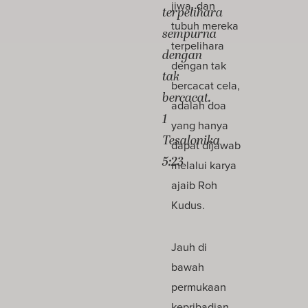
jiwa, dan
terpelihara
tubuh mereka
sempurna
terpelihara
dengan
dengan tak
tak
bercacat cela,
bercacat.
adalah doa
1
yang hanya
Tesalonika
dapat dijawab
5:23
melalui karya
ajaib Roh
Kudus.
Jauh di
bawah
permukaan
kepribadian