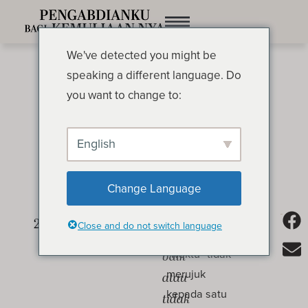
We've detected you might be
speaking a different language. Do
you want to change to:
English
Bersiap dalam Musim
OLEH OSWALD CHAMBERS
Change Language
Siap
Di dalam ayat
Close and do not switch language
ini, kata
sedialah
“waktu” tidak
baik
merujuk
atau
kepada satu
tidak