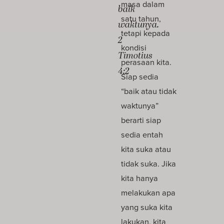
masa dalam
baik
satu tahun,
waktunya.
tetapi kepada
2
kondisi
Timotius
perasaan kita.
4:2
Siap sedia
“baik atau tidak
waktunya”
berarti siap
sedia entah
kita suka atau
tidak suka. Jika
kita hanya
melakukan apa
yang suka kita
lakukan, kita