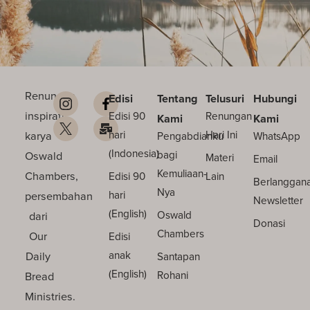
Renungan
Edisi
Tentang
Telusuri
Hubungi
inspiratif
Edisi 90
Renungan
Kami
Kami
karya
hari
Hari Ini
Pengabdianku
WhatsApp
(Indonesia)
Oswald
bagi
Materi
Email
Kemuliaan-
Chambers,
Edisi 90
Lain
Berlanggan
Nya
persembahan
hari
Newsletter
(English)
dari
Oswald
Donasi
Chambers
Our
Edisi
Daily
anak
Santapan
(English)
Bread
Rohani
Ministries.