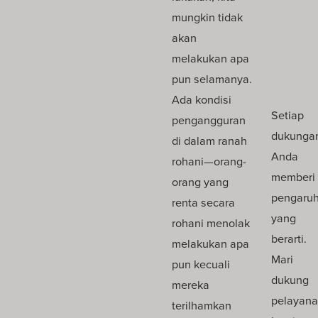
mungkin tidak
akan
melakukan apa
pun selamanya.
Ada kondisi
Setiap
pengangguran
dukunga
di dalam ranah
Anda
rohani—orang-
memberi
orang yang
pengaru
renta secara
yang
rohani menolak
berarti.
melakukan apa
Mari
pun kecuali
dukung
mereka
pelayan
terilhamkan