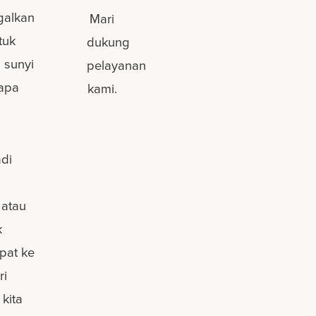
galkan
Mari
tuk
dukung
 sunyi
pelayanan
iapa
kami.
adi
 atau
k
pat ke
ri
 kita