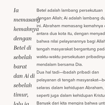
Ia
Betel adalah lambang persekutuan
dengan Allah; Ai adalah lambang du
memasang
ini. Abraham memasang kemahnya 
kemahnya
antara dua kota itu, dengan menyad
dengan
bahwa nilai pelayanannya bagi Allah
Betel di
tengah masyarakat bergantung pad
sebelah
waktu-waktu persekutuan pribadiny
mendalam bersama Dia.
barat
Dua hal tadi—ibadah pribadi dan
dan Ai di
pelayanan di tengah masyarakat—be
sebelah
selaras dalam kehidupan Abraham,
timur,
seperti juga dalam kehidupan Kristu
Banyak dari kita mengira bahwa unt
lalu ia