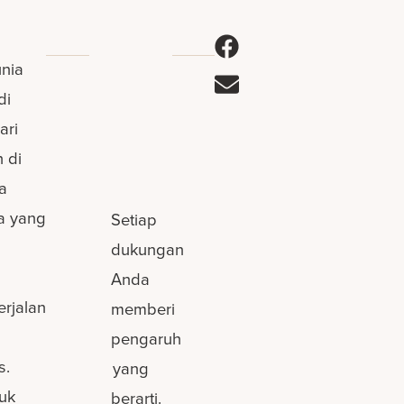
nia
di
ari
 di
a
a yang
Setiap
dukungan
Anda
rjalan
memberi
pengaruh
s.
yang
uk
berarti.