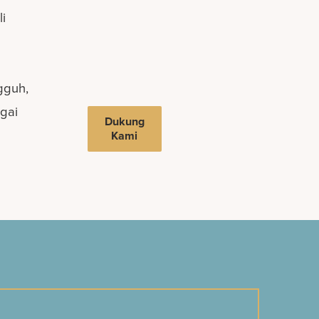
i
gguh,
gai
Dukung
Kami