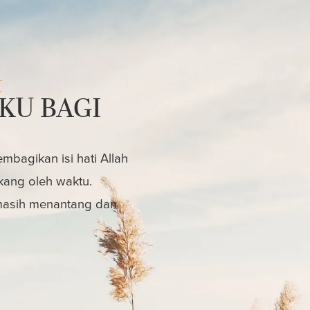
t
KU BAGI
bagikan isi hati Allah
kang oleh waktu.
 masih menantang dan