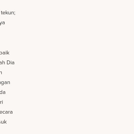
 tekun;
ya
baik
ah Dia
h
ngan
nda
ri
secara
suk