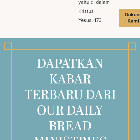
yaitu di dalam
Kristus
Dukun
Yesus.-173
Kami
DAPATKAN
KABAR
TERBARU DARI
OUR DAILY
BREAD