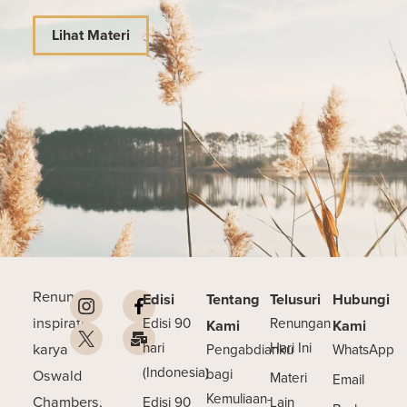
Lihat Materi
Renungan
Edisi
Tentang
Telusuri
Hubungi
inspiratif
Edisi 90
Renungan
Kami
Kami
karya
hari
Hari Ini
Pengabdianku
WhatsApp
(Indonesia)
Oswald
bagi
Materi
Email
Kemuliaan-
Chambers,
Edisi 90
Lain