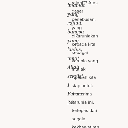
rajani”? Atas
imamat
dasar
yang
penebusan,
rajani,
yang
bangsa
dikaruniakan
yang
kepada kita
kudus,
sebagai
umat
karunia yang
Allah
mutlak.
sendiri.
Apakah kita
1
siap untuk
Petrus
menerima
karunia ini,
2:9
terlepas dari
segala
kekhawatiran