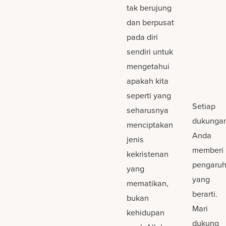
tak berujung
dan berpusat
pada diri
sendiri untuk
mengetahui
apakah kita
seperti yang
Setiap
seharusnya
dukunga
menciptakan
Anda
jenis
memberi
kekristenan
pengaru
yang
yang
mematikan,
berarti.
bukan
Mari
kehidupan
dukung