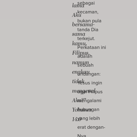
sebagai
lama
kecaman,
Aku
bukan pula
bersama-
tanda Dia
sama
terkejut.
kamu,
Perkataan ini
Filipus,
adalah
namun
sebuah
engkau
undangan:
tidak
Yesus ingin
mengenal
agar Filipus
Aku?”
mengalami
hubungan
Yohanes
yang lebih
14:9
erat dengan-
Nya.