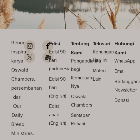
Renungan
Edisi
Tentang
Telusuri
Hubungi
inspiratif
Edisi 90
Renungan
Kami
Kami
karya
hari
Hari Ini
Pengabdianku
WhatsApp
(Indonesia)
Oswald
bagi
Materi
Email
Kemuliaan-
Chambers,
Edisi 90
Lain
Berlanggan
Nya
persembahan
hari
Newsletter
(English)
dari
Oswald
Donasi
Chambers
Our
Edisi
Daily
anak
Santapan
(English)
Bread
Rohani
Ministries.