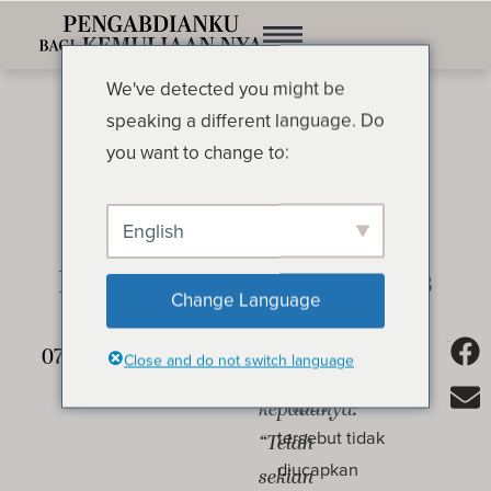
We've detected you might be
speaking a different language. Do
you want to change to:
English
Bergaul Erat dengan Yesus
OLEH OSWALD CHAMBERS
Change Language
Kata
Perkataan
Close and do not switch language
Yesus
Yesus kepada
Filipus
kepadanya:
tersebut tidak
“Telah
diucapkan
sekian