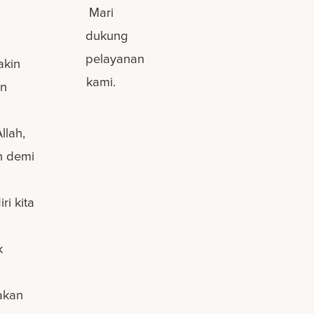
Mari
dukung
pelayanan
akin
kami.
an
llah,
n demi
i kita
k
akan