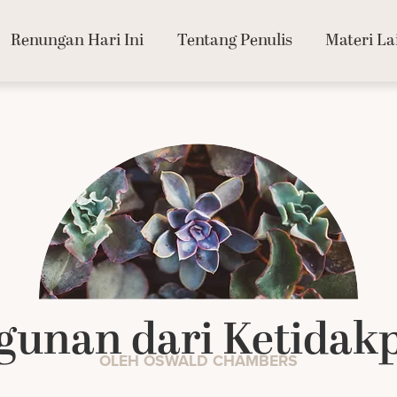
Renungan Hari Ini
Tentang Penulis
Materi La
gunan dari Ketidakp
OLEH OSWALD CHAMBERS