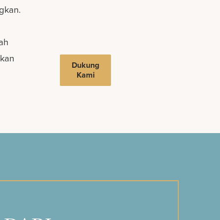
gkan.
ah
akan
Dukung
Kami