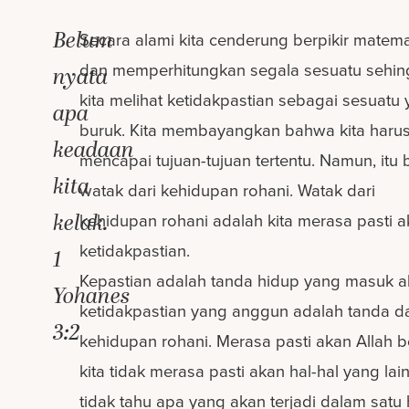
Belum
Secara alami kita cenderung berpikir matema
dan memperhitungkan segala sesuatu sehi
nyata
kita melihat ketidakpastian sebagai sesuatu
apa
buruk. Kita membayangkan bahwa kita haru
keadaan
mencapai tujuan-tujuan tertentu. Namun, itu
kita
watak dari kehidupan rohani. Watak dari
kelak.
kehidupan rohani adalah kita merasa pasti 
ketidakpastian.
1
Kepastian adalah tanda hidup yang masuk ak
Yohanes
ketidakpastian yang anggun adalah tanda da
3:2
kehidupan rohani. Merasa pasti akan Allah be
kita tidak merasa pasti akan hal-hal yang lain
tidak tahu apa yang akan terjadi dalam satu h