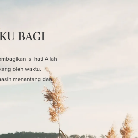
t
KU BAGI
bagikan isi hati Allah
kang oleh waktu.
 masih menantang dan