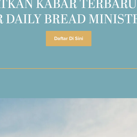
TKAN KABAR TERBARU
 DAILY BREAD MINIST
Daftar Di Sini