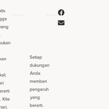
tis
ngga
 yang
s
 bukan
Setiap
akan
dukungan
Anda
al;
memberi
ri
pengaruh
rarti
yang
. Kita
berarti.
ari.