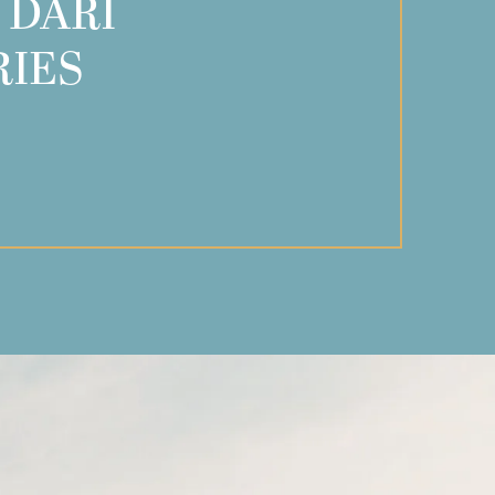
 DARI
RIES