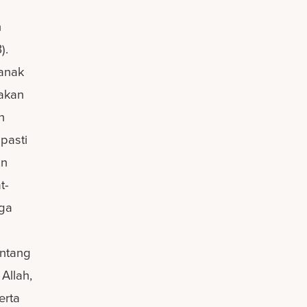
n
).
 anak
 akan
n
 pasti
an
t-
uga
ntang
Allah,
erta