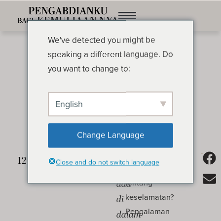
We've detected you might be
speaking a different language. Do
you want to change to:
English
Hidup yang Diubahkan
OLEH OSWALD CHAMBERS
Change Language
Siapa
Apakah yang
Close and do not switch language
yang
Anda pikirkan
tentang
ada
keselamatan?
di
Pengalaman
dalam