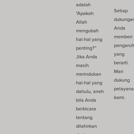
adalah
Setiap
“Apakah
dukunga
Allah
Anda
mengubah
memberi
hal-hal yang
pengaru
penting?”
yang
Jika Anda
berarti.
masih
Mari
merindukan
dukung
hal-hal yang
pelayana
dahulu, aneh
kami.
bila Anda
berbicara
tentang
dilahirkan