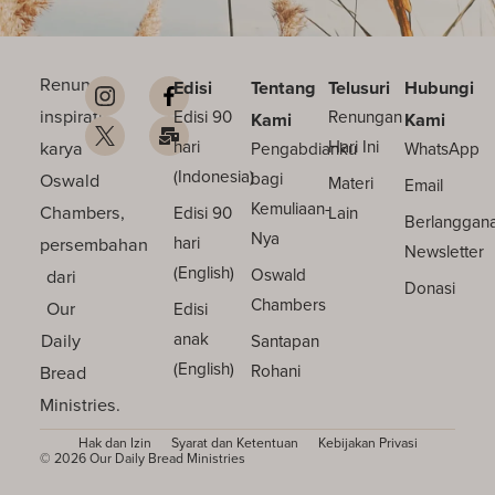
Renungan
Edisi
Tentang
Telusuri
Hubungi
inspiratif
Edisi 90
Renungan
Kami
Kami
karya
hari
Hari Ini
Pengabdianku
WhatsApp
(Indonesia)
Oswald
bagi
Materi
Email
Kemuliaan-
Chambers,
Edisi 90
Lain
Berlanggan
Nya
persembahan
hari
Newsletter
(English)
dari
Oswald
Donasi
Chambers
Our
Edisi
Daily
anak
Santapan
(English)
Bread
Rohani
Ministries.
Hak dan Izin
Syarat dan Ketentuan
Kebijakan Privasi
© 2026 Our Daily Bread Ministries