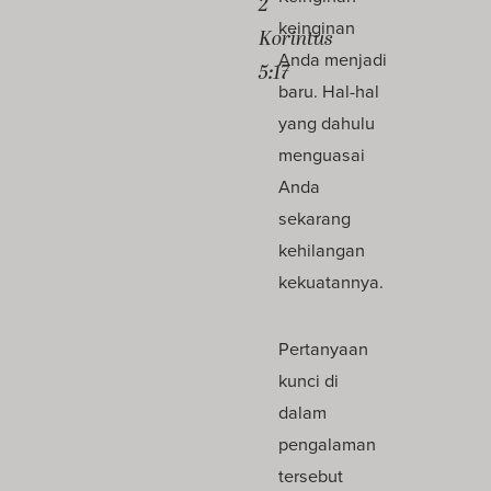
2
keinginan
Korintus
Anda menjadi
5:17
baru. Hal-hal
yang dahulu
menguasai
Anda
sekarang
kehilangan
kekuatannya.
Pertanyaan
kunci di
dalam
pengalaman
tersebut