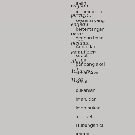
akan
engkau
menemukan
percaya,
sesuatu yang
engkau
bertentangan
akan
dengan iman
melihat
Anda dari
kemuliaan
sudut
Allah?
pandang akal
Yohanes
sehat. Akal
11:40
sehat
bukanlah
iman, dan
iman bukan
akal sehat.
Hubungan di
antara