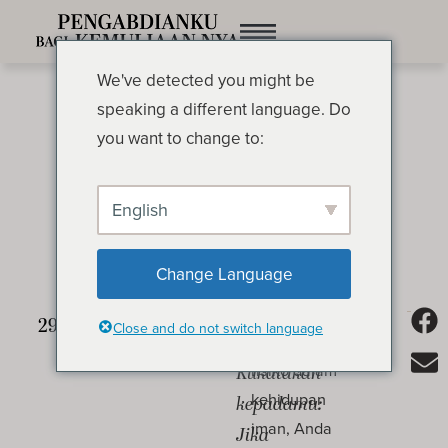
We've detected you might be
speaking a different language. Do
you want to change to:
English
Keakraban yang Luhur
OLEH OSWALD CHAMBERS
Change Language
Bukankah
Tiap kali Anda
Close and do not switch language
sudah
mengambil
risiko dalam
Kukatakan
kehidupan
kepadamu:
iman, Anda
Jika