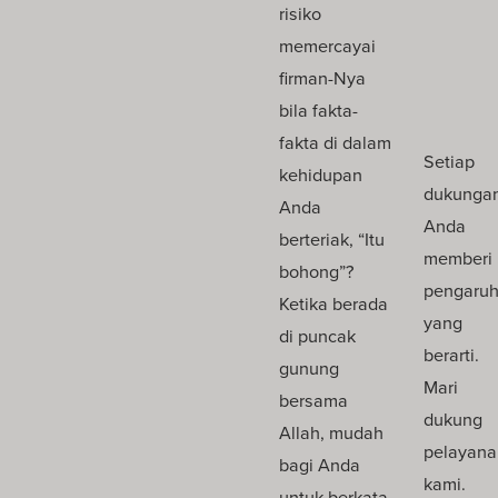
risiko
memercayai
firman-Nya
bila fakta-
fakta di dalam
Setiap
kehidupan
dukunga
Anda
Anda
berteriak, “Itu
memberi
bohong”?
pengaru
Ketika berada
yang
di puncak
berarti.
gunung
Mari
bersama
dukung
Allah, mudah
pelayana
bagi Anda
kami.
untuk berkata,