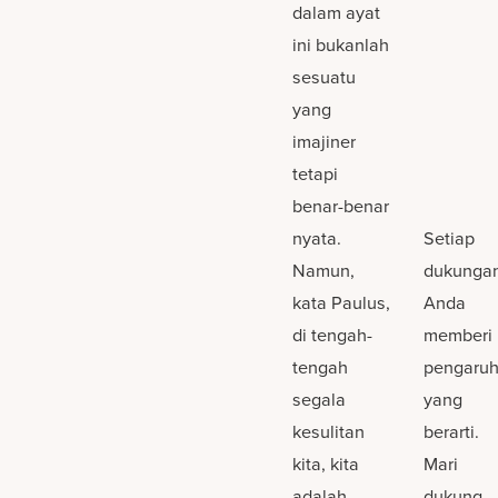
dalam ayat
ini bukanlah
sesuatu
yang
imajiner
tetapi
benar-benar
nyata.
Setiap
Namun,
dukunga
kata Paulus,
Anda
di tengah-
memberi
tengah
pengaru
segala
yang
kesulitan
berarti.
kita, kita
Mari
adalah
dukung