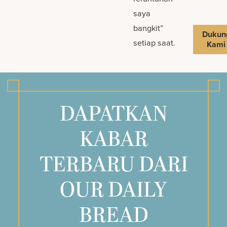
saya
bangkit”
Dukun
setiap saat.
Kami
DAPATKAN
KABAR
TERBARU DARI
OUR DAILY
BREAD