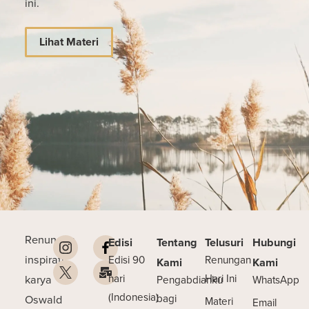
ini.
Lihat Materi
Renungan
Edisi
Tentang
Telusuri
Hubungi
inspiratif
Edisi 90
Renungan
Kami
Kami
karya
hari
Hari Ini
Pengabdianku
WhatsApp
(Indonesia)
Oswald
bagi
Materi
Email