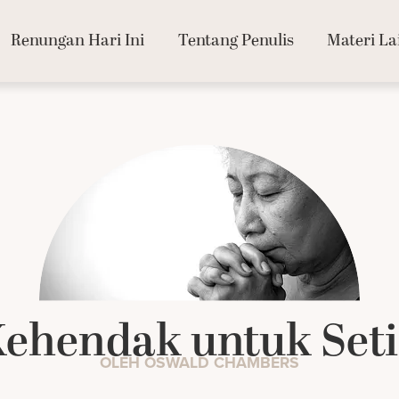
Renungan Hari Ini
Tentang Penulis
Materi La
ehendak untuk Set
OLEH OSWALD CHAMBERS