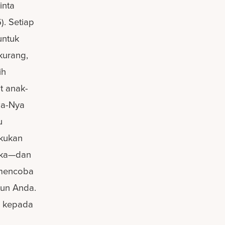
inta
). Setiap
untuk
kurang,
ih
t anak-
wa-Nya
u
akukan
eka—dan
 mencoba
tun Anda.
h kepada