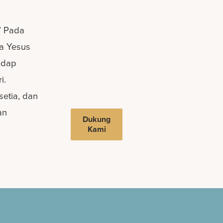
” Pada
a Yesus
adap
i.
etia, dan
an
Dukung
Kami