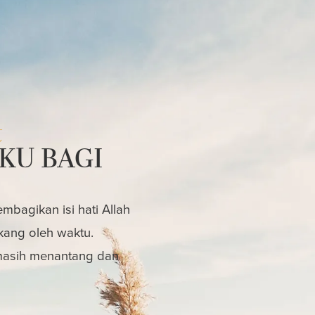
t
KU BAGI
bagikan isi hati Allah
kang oleh waktu.
 masih menantang dan