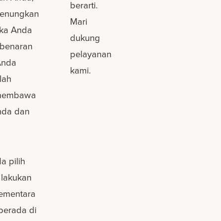
berarti.
erenungkan
Mari
ika Anda
dukung
ebenaran
pelayanan
Anda
kami.
lah
h membawa
nda dan
.
 pilih
 lakukan
sementara
berada di