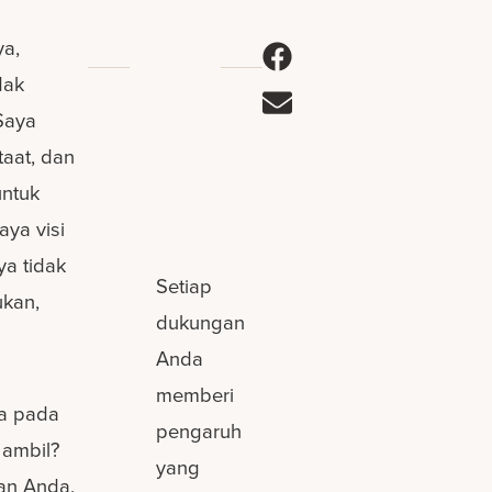
ya,
dak
Saya
aat, dan
untuk
aya visi
ya tidak
Setiap
ukan,
dukungan
Anda
memberi
a pada
pengaruh
 ambil?
yang
an Anda,