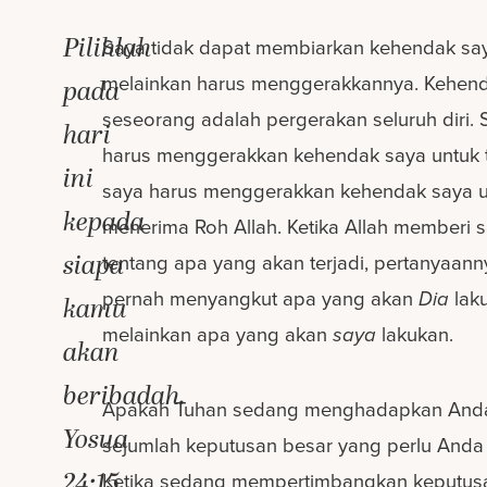
Pilihlah
Saya tidak dapat membiarkan kehendak sa
melainkan harus menggerakkannya. Kehen
pada
seseorang adalah pergerakan seluruh diri. 
hari
harus menggerakkan kehendak saya untuk t
ini
saya harus menggerakkan kehendak saya 
kepada
menerima Roh Allah. Ketika Allah memberi s
siapa
tentang apa yang akan terjadi, pertanyaann
pernah menyangkut apa yang akan
Dia
lak
kamu
melainkan apa yang akan
saya
lakukan.
akan
beribadah.
Apakah Tuhan sedang menghadapkan And
Yosua
sejumlah keputusan besar yang perlu Anda
24:15
Ketika sedang mempertimbangkan keputus