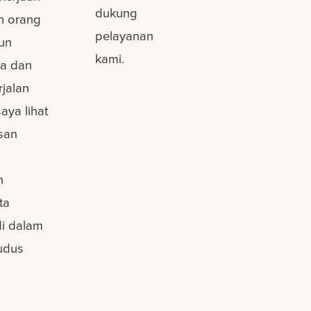
dukung
an orang
pelayanan
pun
kami.
ta dan
rjalan
aya lihat
san
h
ta
i dalam
Kudus