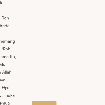
uk
a Roh
 Anda.
s memang
. “Roh
nama-Ku,
atu
 Allah
nya
-Nya.
yi, maka
semua