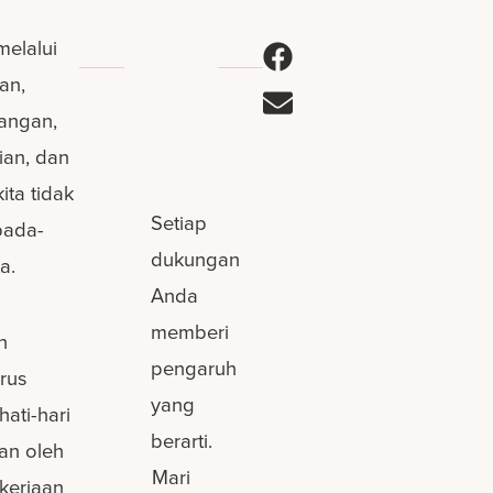
melalui
an,
tangan,
ian, dan
ta tidak
Setiap
pada-
dukungan
a.
Anda
memberi
h
pengaruh
rus
yang
ati-hari
berarti.
kan oleh
Mari
kerjaan