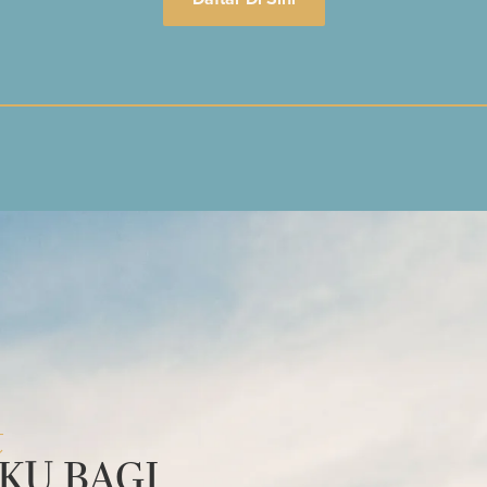
t
KU BAGI