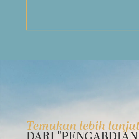
Temukan lebih lanju
DARI "PENGABDIAN