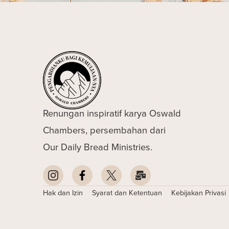
Renungan inspiratif karya Oswald
Chambers, persembahan dari
Our Daily Bread Ministries.
Hak dan Izin
Syarat dan Ketentuan
Kebijakan Privasi