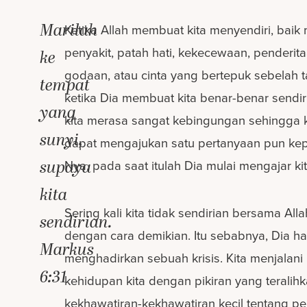
Marilah
Ketika Allah membuat kita menyendiri, baik 
penyakit, patah hati, kekecewaan, penderita
ke
godaan, atau cinta yang bertepuk sebelah 
tempat
ketika Dia membuat kita benar-benar sendir
yang
kita merasa sangat kebingungan sehingga ki
sunyi,
dapat mengajukan satu pertanyaan pun ke
supaya
Nya, pada saat itulah Dia mulai mengajar kit
kita
Sering kali kita tidak sendirian bersama Alla
sendirian.
dengan cara demikian. Itu sebabnya, Dia ha
Markus
menghadirkan sebuah krisis. Kita menjalani h
6:31
kehidupan kita dengan pikiran yang teralih
kekhawatiran-kekhawatiran kecil tentang pe