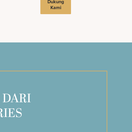
Dukung
Kami
 DARI
RIES