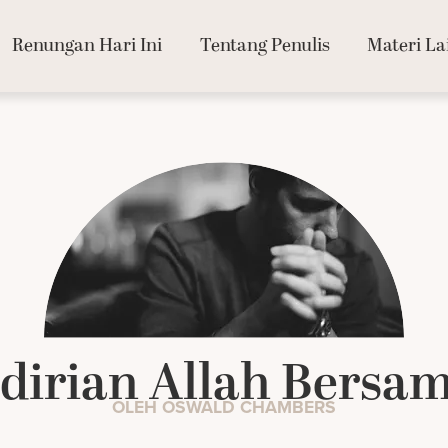
Renungan Hari Ini
Tentang Penulis
Materi La
dirian Allah Bersam
OLEH OSWALD CHAMBERS