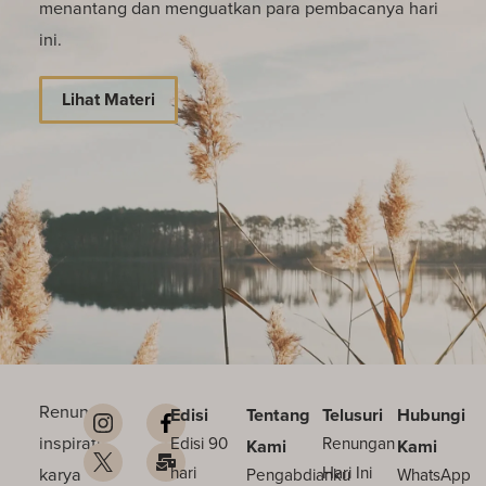
menantang dan menguatkan para pembacanya hari
ini.
Lihat Materi
Renungan
Edisi
Tentang
Telusuri
Hubungi
inspiratif
Edisi 90
Renungan
Kami
Kami
karya
hari
Hari Ini
Pengabdianku
WhatsApp