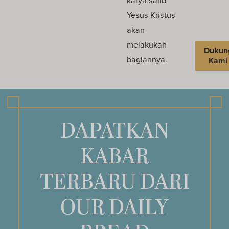
Yesus Kristus
akan
melakukan
Dukun
bagiannya.
Kami
DAPATKAN
KABAR
TERBARU DARI
OUR DAILY