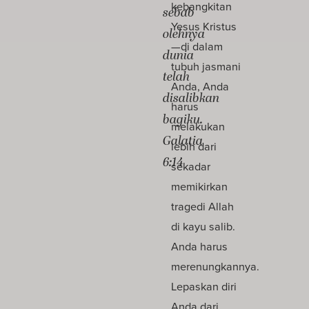
kebangkitan
sebab
Yesus Kristus
olehnya
—di dalam
dunia
tubuh jasmani
telah
Anda, Anda
disalibkan
harus
bagiku.
melakukan
Galatia
lebih dari
6:14
sekadar
memikirkan
tragedi Allah
di kayu salib.
Anda harus
merenungkannya.
Lepaskan diri
Anda dari