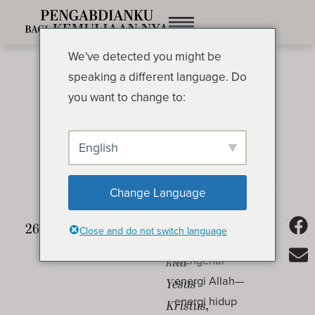
We've detected you might be
speaking a different language. Do
you want to change to:
English
Pemusatan Energi Rohani
OLEH OSWALD CHAMBERS
Change Language
Salib
Jika Anda
Close and do not switch language
Tuhan
ingin
mengenal
kita
energi Allah—
Yesus
energi hidup
Kristus,