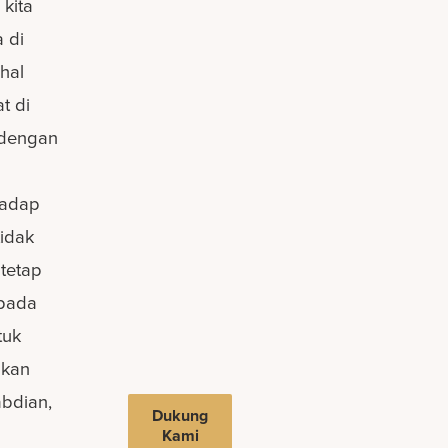
 kita
a di
hal
t di
 dengan
hadap
tidak
tetap
epada
tuk
akan
abdian,
Dukung
Kami