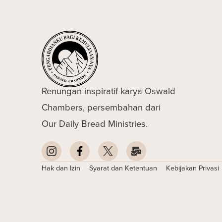
Renungan inspiratif karya Oswald
Chambers, persembahan dari
Our Daily Bread Ministries.
Hak dan Izin
Syarat dan Ketentuan
Kebijakan Privasi