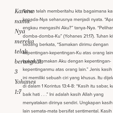
Karena
Tuhan telah memberitahu kita bagaimana kas
kepada-Nya seharusnya menjadi nyata. “Ap
nama-
engkau mengasihi Aku?” tanya-Nya. “Pelihar
Nya
domba-domba-Ku” (Yohanes 21:17). Tuhan ki
mereka
sedang berkata, “Samakan dirimu dengan
telah
kepentingan-kepentingan-Ku atas orang lain
berangkat.
bukan “Samakan Aku dengan kepentingan-
kepentinganmu atas orang lain.” Jenis kasih 
3
ini memiliki sebuah ciri yang khusus. Itu dije
Yohanes
di dalam 1 Korintus 13:4-8: “Kasih itu sabar, k
1:7
baik hati . . .” Ini adalah kasih Allah yang
menyatakan dirinya sendiri. Ungkapan kasi
lain semata-mata bersifat sentimental. Kasih