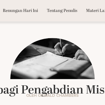
Renungan Hari Ini
Tentang Penulis
Materi La
bagi Pengabdian Mis
OLEH OSWALD CHAMBERS