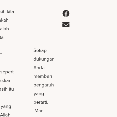
ih kita
akah
alah
ta
Setiap
”
dukungan
Anda
seperti
memberi
laskan
pengaruh
asih itu
yang
berarti.
h yang
Mari
 Allah