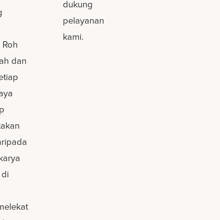
dukung
g
pelayanan
kami.
” Roh
lah dan
etiap
aya
ap
takan
aripada
karya
 di
melekat