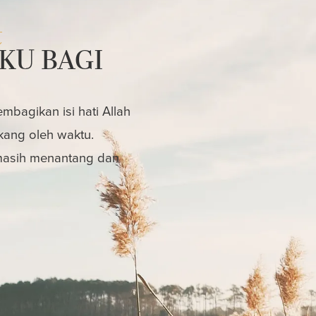
t
KU BAGI
bagikan isi hati Allah
kang oleh waktu.
 masih menantang dan