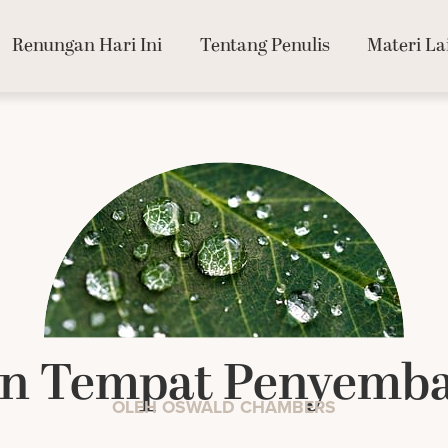
Renungan Hari Ini
Tentang Penulis
Materi La
n Tempat Penyemba
OLEH OSWALD CHAMBERS