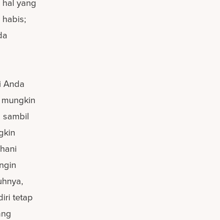
 hal yang
 habis;
da
ti Anda
k mungkin
 sambil
gkin
hani
ingin
uhnya,
iri tetap
ang