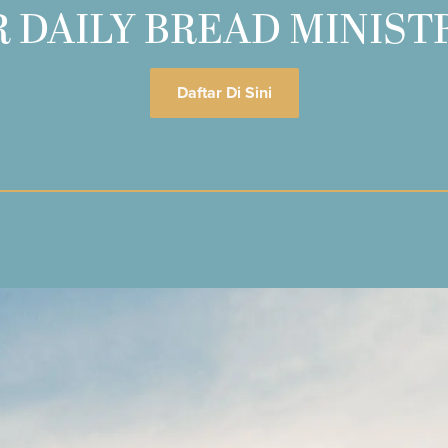
 DAILY BREAD MINIST
Daftar Di Sini