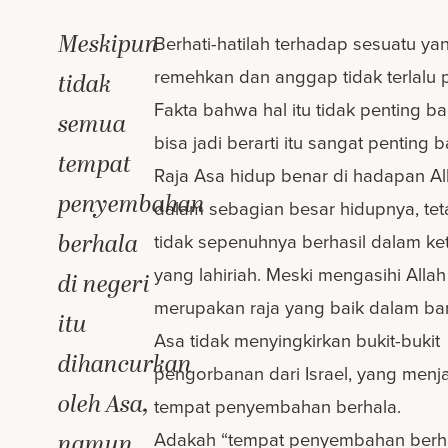
Meskipun
Berhati-hatilah terhadap sesuatu y
remehkan dan anggap tidak terlalu p
tidak
Fakta bahwa hal itu tidak penting b
semua
bisa jadi berarti itu sangat penting b
tempat
Raja Asa hidup benar di hadapan Al
penyembahan
dalam sebagian besar hidupnya, teta
berhala
tidak sepenuhnya berhasil dalam ke
yang lahiriah. Meski mengasihi Alla
di negeri
merupakan raja yang baik dalam ban
itu
Asa tidak menyingkirkan bukit-bukit
dihancurkan
pengorbanan dari Israel, yang menj
oleh Asa,
tempat penyembahan berhala.
Adakah “tempat penyembahan berha
namun