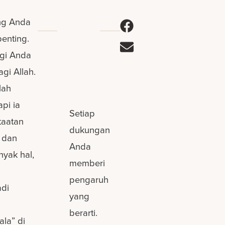
ang Anda
enting.
agi Anda
agi Allah.
lah
pi ia
Setiap
taatan
dukungan
h dan
Anda
yak hal,
memberi
pengaruh
adi
yang
berarti.
la” di