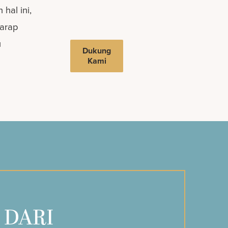
hal ini,
harap
u
Dukung
Kami
 DARI