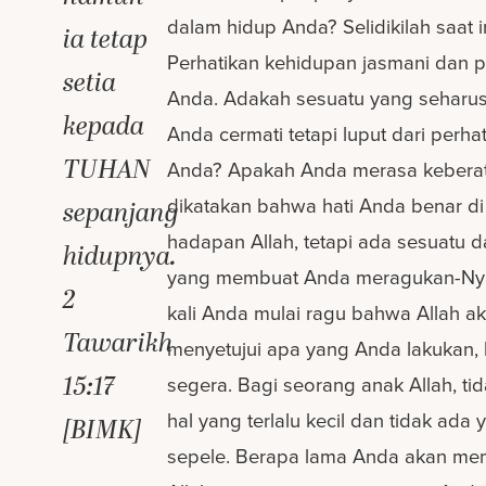
dalam hidup Anda? Selidikilah saat in
ia tetap
Perhatikan kehidupan jasmani dan p
setia
Anda. Adakah sesuatu yang seharu
kepada
Anda cermati tetapi luput dari perha
TUHAN
Anda? Apakah Anda merasa keberat
dikatakan bahwa hati Anda benar di
sepanjang
hadapan Allah, tetapi ada sesuatu d
hidupnya.
yang membuat Anda meragukan-Nya
2
kali Anda mulai ragu bahwa Allah a
Tawarikh
menyetujui apa yang Anda lakukan, 
15:17
segera. Bagi seorang anak Allah, ti
hal yang terlalu kecil dan tidak ada 
[BIMK]
sepele. Berapa lama Anda akan me