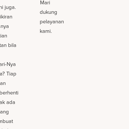
Mari
i juga.
dukung
ikiran
pelayanan
snya
kami.
tian
an bila
ari-Nya
? Tiap
kan
berhenti
dak ada
yang
mbuat