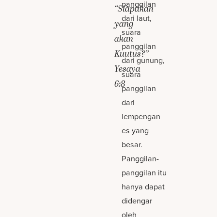
panggilan
“Siapakah
dari laut,
yang
suara
akan
panggilan
Kuutus?”
dari gunung,
Yesaya
suara
6:8
panggilan
dari
lempengan
es yang
besar.
Panggilan-
panggilan itu
hanya dapat
didengar
oleh