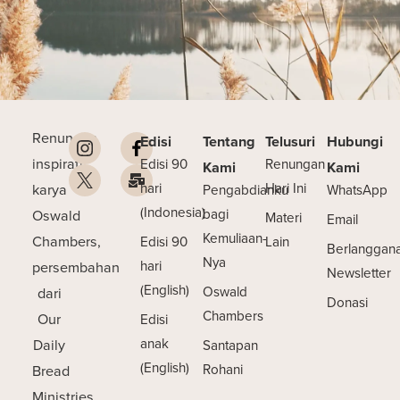
Renungan
Edisi
Tentang
Telusuri
Hubungi
inspiratif
Edisi 90
Renungan
Kami
Kami
karya
hari
Hari Ini
Pengabdianku
WhatsApp
(Indonesia)
Oswald
bagi
Materi
Email
Kemuliaan-
Chambers,
Edisi 90
Lain
Berlanggan
Nya
persembahan
hari
Newsletter
(English)
dari
Oswald
Donasi
Chambers
Our
Edisi
Daily
anak
Santapan
(English)
Bread
Rohani
Ministries.