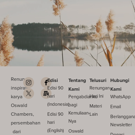
Renungan
Edisi
Tentang
Telusuri
Hubungi
inspiratif
Edisi 90
Renungan
Kami
Kami
karya
hari
Hari Ini
Pengabdianku
WhatsApp
(Indonesia)
Oswald
bagi
Materi
Email
Kemuliaan-
Chambers,
Edisi 90
Lain
Berlanggan
Nya
persembahan
hari
Newsletter
(English)
dari
Oswald
Donasi