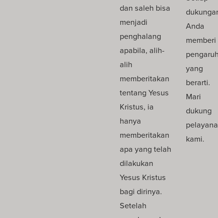
dan saleh bisa
dukunga
menjadi
Anda
penghalang
memberi
apabila, alih-
pengaru
alih
yang
memberitakan
berarti.
tentang Yesus
Mari
Kristus, ia
dukung
hanya
pelayan
memberitakan
kami.
apa yang telah
dilakukan
Yesus Kristus
bagi dirinya.
Setelah