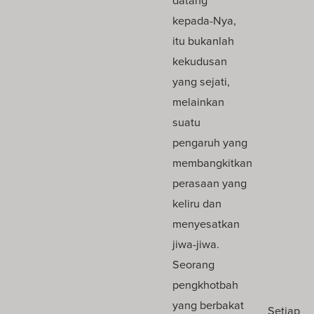
datang
kepada-Nya,
itu bukanlah
kekudusan
yang sejati,
melainkan
suatu
pengaruh yang
membangkitkan
perasaan yang
keliru dan
menyesatkan
jiwa-jiwa.
Seorang
pengkhotbah
yang berbakat
Setiap