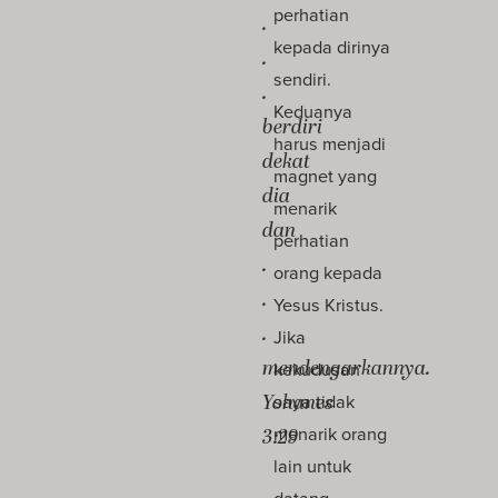
perhatian
.
kepada dirinya
.
sendiri.
.
Keduanya
berdiri
harus menjadi
dekat
magnet yang
dia
menarik
dan
perhatian
.
orang kepada
.
Yesus Kristus.
.
Jika
mendengarkannya.
kekudusan
Yohanes
saya tidak
menarik orang
3:29
lain untuk