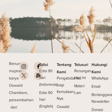
Renungan
Edisi
Tentang
Telusuri
Hubungi
inspiratif
Edisi 90
Renungan
Kami
Kami
karya
hari
Hari Ini
Pengabdianku
WhatsApp
(Indonesia)
Oswald
bagi
Materi
Email
Kemuliaan-
Chambers,
Edisi 90
Lain
Berlanggan
Nya
persembahan
hari
Newsletter
(English)
dari
Oswald
Donasi