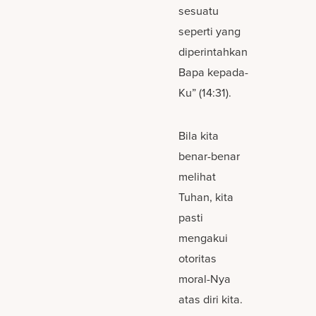
sesuatu
seperti yang
diperintahkan
Bapa kepada-
Ku” (14:31).
Bila kita
benar-benar
melihat
Tuhan, kita
pasti
mengakui
otoritas
moral-Nya
atas diri kita.