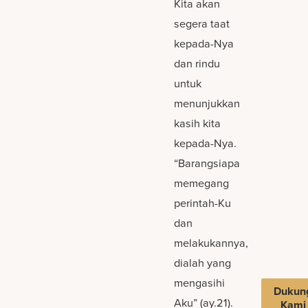
Kita akan
segera taat
kepada-Nya
dan rindu
untuk
menunjukkan
kasih kita
kepada-Nya.
“Barangsiapa
memegang
perintah-Ku
dan
melakukannya,
dialah yang
mengasihi
Dukun
Aku” (ay.21).
Kami