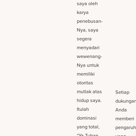
saya oleh
karya
penebusan-
Nya, saya
segera
menyadari
wewenang-
Nya untuk
memiliki
otoritas
mutlak atas
Setiap
hidup saya.
dukunga
Itulah
Anda
dominasi
memberi
yang total,
pengaru
“Ya Tuhan