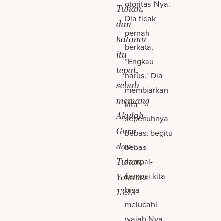
otoritas-Nya.
Tuhan,
Dia tidak
dan
pernah
katamu
berkata,
itu
“Engkau
tepat,
harus.” Dia
sebab
membiarkan
memang
kita
Akulah
sepenuhnya
Guru
bebas; begitu
dan
bebas
Tuhan.
sampai-
sampai kita
Yohanes
bisa
13:13
meludahi
wajah-Nya