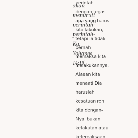
perintah
akan
dengan tegas
menuruti
apa yang harus
perintah-
kita lakukan,
perintah-
tetapi Ia tidak
Ku.
pernah
Yohanes
memaksa kita
14:15
melakukannya.
Alasan kita
menaati Dia
haruslah
kesatuan roh
kita dengan-
Nya, bukan
ketakutan atau
keterpaksaan.