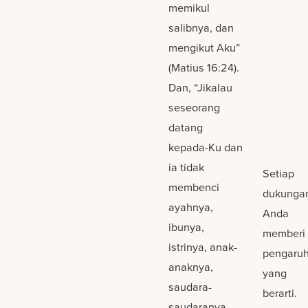
memikul
salibnya, dan
mengikut Aku”
(Matius 16:24).
Dan, “Jikalau
seseorang
datang
kepada-Ku dan
ia tidak
Setiap
membenci
dukunga
ayahnya,
Anda
ibunya,
memberi
istrinya, anak-
pengaru
anaknya,
yang
saudara-
berarti.
saudaranya