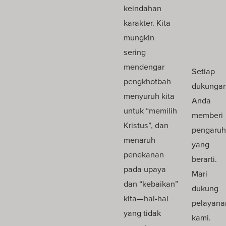
keindahan
karakter. Kita
mungkin
sering
mendengar
Setiap
pengkhotbah
dukunga
menyuruh kita
Anda
untuk “memilih
memberi
Kristus”, dan
pengaru
menaruh
yang
penekanan
berarti.
pada upaya
Mari
dan “kebaikan”
dukung
kita—hal-hal
pelayana
yang tidak
kami.