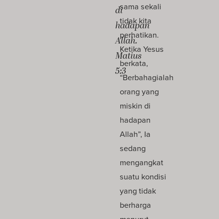
sama sekali
di
tidak kita
hadapan
perhatikan.
Allah.
Ketika Yesus
Matius
berkata,
5:3
“Berbahagialah
orang yang
miskin di
hadapan
Allah”, Ia
sedang
mengangkat
suatu kondisi
yang tidak
berharga