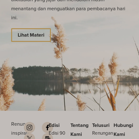
menantang dan menguatkan para pembacanya hari
ini.
Lihat Materi
Renungan
Edisi
Tentang
Telusuri
Hubungi
inspiratif
Edisi 90
Renungan
Kami
Kami