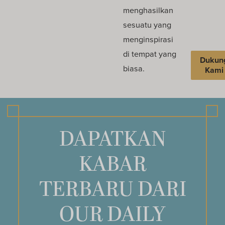
menghasilkan
sesuatu yang
menginspirasi
di tempat yang
Dukun
biasa.
Kami
DAPATKAN
KABAR
TERBARU DARI
OUR DAILY