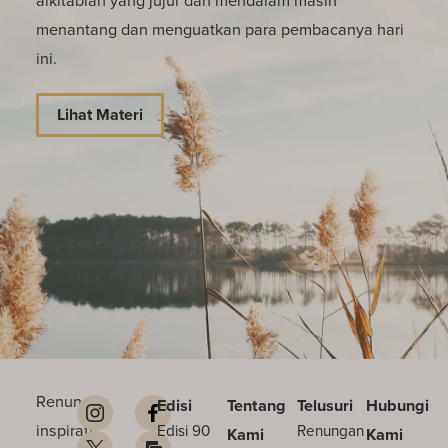
alkitabiah yang jujur dan mendalam masih
menantang dan menguatkan para pembacanya hari
ini.
Lihat Materi
Renungan
Edisi
Tentang
Telusuri
Hubungi
inspiratif
Edisi 90
Renungan
Kami
Kami