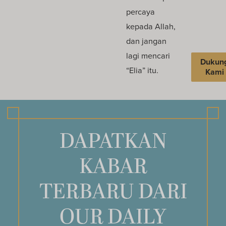
percaya
kepada Allah,
dan jangan
lagi mencari
Dukun
“Elia” itu.
Kami
DAPATKAN
KABAR
TERBARU DARI
OUR DAILY