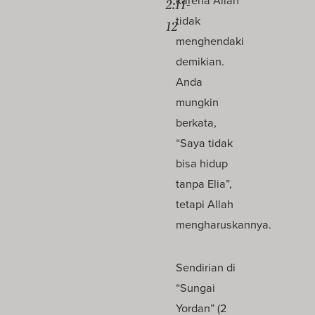
karena Allah
2:11-
tidak
12
menghendaki
demikian.
Anda
mungkin
berkata,
“Saya tidak
bisa hidup
tanpa Elia”,
tetapi Allah
mengharuskannya.
Sendirian di
“Sungai
Yordan” (2