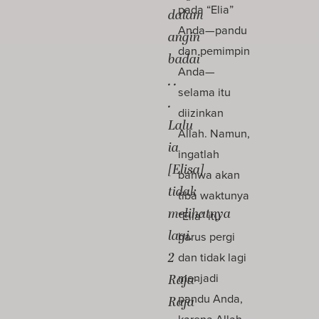
pada “Elia”
dalam
Anda—pandu
angin
dan pemimpin
badai
Anda—
. .
selama itu
.
diizinkan
Lalu
Allah. Namun,
ia
ingatlah
[Elisa]
bahwa akan
tidak
tiba waktunya
melihatnya
“Elia” itu
lagi.
harus pergi
2
dan tidak lagi
menjadi
Raja-
pandu Anda,
Raja