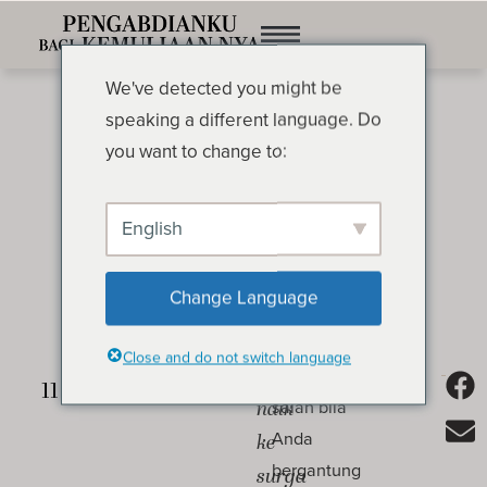
We've detected you might be
speaking a different language. Do
you want to change to:
English
Pengalaman Ini Harus
Change Language
Terjadi
OLEH OSWALD CHAMBERS
Close and do not switch language
Elia
Tidaklah
salah bila
naik
Anda
ke
bergantung
surga