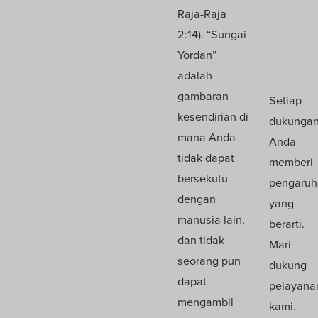
Raja-Raja
2:14). “Sungai
Yordan”
adalah
gambaran
Setiap
kesendirian di
dukunga
mana Anda
Anda
tidak dapat
memberi
bersekutu
pengaruh
dengan
yang
manusia lain,
berarti.
dan tidak
Mari
seorang pun
dukung
dapat
pelayana
mengambil
kami.