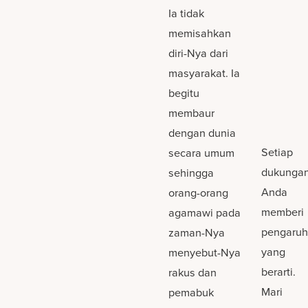
Ia tidak
memisahkan
diri-Nya dari
masyarakat. Ia
begitu
membaur
dengan dunia
Setiap
secara umum
dukunga
sehingga
Anda
orang-orang
memberi
agamawi pada
pengaru
zaman-Nya
yang
menyebut-Nya
berarti.
rakus dan
Mari
pemabuk