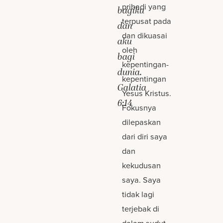
pribadi yang
bagiku
terpusat pada
dan
dan dikuasai
aku
oleh
bagi
kepentingan-
dunia.
kepentingan
Galatia
Yesus Kristus.
6:14
Fokusnya
dilepaskan
dari diri saya
dan
kekudusan
saya. Saya
tidak lagi
terjebak di