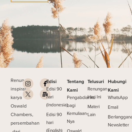
Renungan
Edisi
Tentang
Telusuri
Hubungi
inspiratif
Edisi 90
Renungan
Kami
Kami
karya
hari
Hari Ini
Pengabdianku
WhatsApp
(Indonesia)
Oswald
bagi
Materi
Email
Kemuliaan-
Chambers,
Edisi 90
Lain
Berlanggan
Nya
persembahan
hari
Newsletter
(English)
dari
Oswald