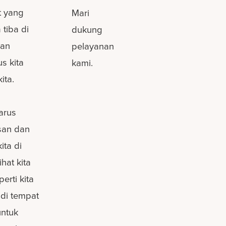
t yang
Mari
 tiba di
dukung
ran
pelayanan
s kita
kami.
ita.
arus
san dan
ita di
hat kita
erti kita
p di tempat
untuk