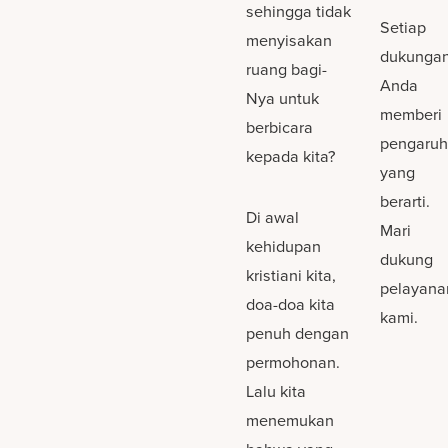
sehingga tidak
Setiap
menyisakan
dukunga
ruang bagi-
Anda
Nya untuk
memberi
berbicara
pengaru
kepada kita?
yang
berarti.
Di awal
Mari
kehidupan
dukung
kristiani kita,
pelayana
doa-doa kita
kami.
penuh dengan
permohonan.
Lalu kita
menemukan