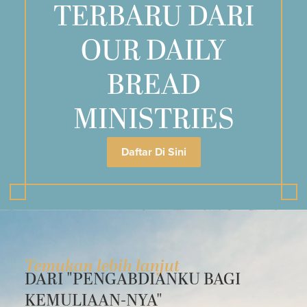
TERBARU DARI
OUR DAILY
BREAD
MINISTRIES
Daftar Di Sini
Temukan lebih lanjut
DARI "PENGABDIANKU BAGI
KEMULIAAN-NYA"