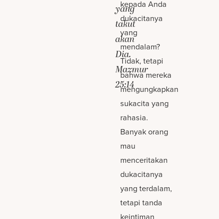
kepada Anda
yang
dukacitanya
takut
yang
akan
mendalam?
Dia.
Tidak, tetapi
Mazmur
bahwa mereka
25:14
mengungkapkan
sukacita yang
rahasia.
Banyak orang
mau
menceritakan
dukacitanya
yang terdalam,
tetapi tanda
keintiman